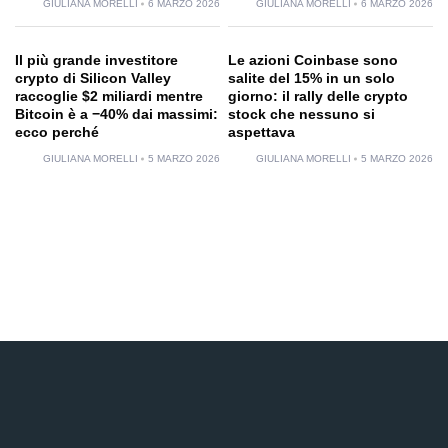
GIULIANA MORELLI
6 MARZO 2026
GIULIANA MORELLI
6 MARZO 2026
Il più grande investitore
Le azioni Coinbase sono
crypto di Silicon Valley
salite del 15% in un solo
raccoglie $2 miliardi mentre
giorno: il rally delle crypto
Bitcoin è a −40% dai massimi:
stock che nessuno si
ecco perché
aspettava
GIULIANA MORELLI
5 MARZO 2026
GIULIANA MORELLI
5 MARZO 2026