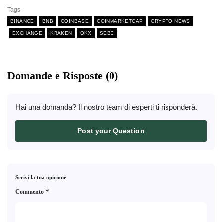
Tags
BINANCE
BNB
COINBASE
COINMARKETCAP
CRYPTO NEWS
EXCHANGE
KRAKEN
OKX
SEBC
Domande e Risposte (0)
Hai una domanda? Il nostro team di esperti ti risponderà.
Post your Question
Scrivi la tua opinione
*
Commento