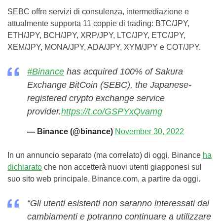
SEBC offre servizi di consulenza, intermediazione e
attualmente supporta 11 coppie di trading: BTC/JPY,
ETH/JPY, BCH/JPY, XRP/JPY, LTC/JPY, ETC/JPY,
XEM/JPY, MONA/JPY, ADA/JPY, XYM/JPY e COT/JPY.
#Binance
has acquired 100% of Sakura
Exchange BitCoin (SEBC), the Japanese-
registered crypto exchange service
provider.
https://t.co/GSPYxQvamg
— Binance (@binance)
November 30, 2022
In un annuncio separato (ma correlato) di oggi, Binance
ha
dichiarato
che non accetterà nuovi utenti giapponesi sul
suo sito web principale, Binance.com, a partire da oggi.
“Gli utenti esistenti non saranno interessati dai
cambiamenti e potranno continuare a utilizzare