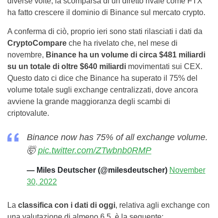
diverse volte, la scomparsa di un diretto rivale come FTX
ha fatto crescere il dominio di Binance sul mercato crypto.
A conferma di ciò, proprio ieri sono stati rilasciati i dati da
CryptoCompare
che ha rivelato che, nel mese di
novembre,
Binance ha un volume di circa $481 miliardi
su un totale di oltre $640 miliardi
movimentati sui CEX.
Questo dato ci dice che Binance ha superato il 75% del
volume totale sugli exchange centralizzati, dove ancora
avviene la grande maggioranza degli scambi di
criptovalute.
Binance now has 75% of all exchange volume.
🤯
pic.twitter.com/ZTwbnb0RMP
— Miles Deutscher (@milesdeutscher)
November
30, 2022
La
classifica con i dati di oggi
, relativa agli exchange con
una valutazione di almeno 6,5, è la seguente: