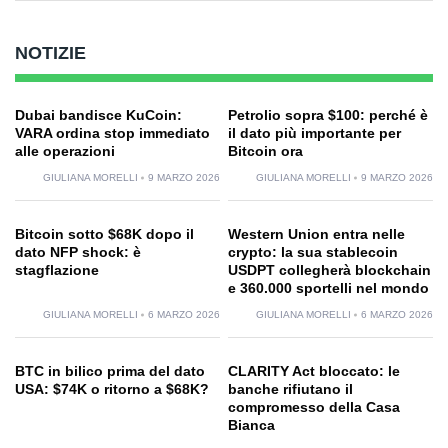
NOTIZIE
Dubai bandisce KuCoin:
Petrolio sopra $100: perché è
VARA ordina stop immediato
il dato più importante per
alle operazioni
Bitcoin ora
GIULIANA MORELLI
9 MARZO 2026
GIULIANA MORELLI
9 MARZO 2026
Bitcoin sotto $68K dopo il
Western Union entra nelle
dato NFP shock: è
crypto: la sua stablecoin
stagflazione
USDPT collegherà blockchain
e 360.000 sportelli nel mondo
GIULIANA MORELLI
6 MARZO 2026
GIULIANA MORELLI
6 MARZO 2026
BTC in bilico prima del dato
CLARITY Act bloccato: le
USA: $74K o ritorno a $68K?
banche rifiutano il
compromesso della Casa
Bianca