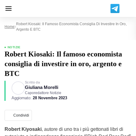
Robert Kiosaki: Il Famoso Economista Consiglia Di Investire In Oro,
Home
Argento E BTC
NOTIZIE
Robert Kiosaki: Il famoso economista
consiglia di investire in oro, argento e
BTC
Scritto da
Giuliana Morelli
Caporedattore Notizie
Aggiornato:
28 Novembre 2023
Condividi
Robert Kiyosaki
, autore di uno tra i più gettonati libri di