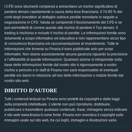
I CFD sono strumenti complessi e presentano un rischio significativo di
perdere denaro rapidamente a causa della leva finanziaria. Il 74-85 % dei
conti degli investitori al dettaglio subisce perdite monetarie in seguito a
negoziazione in CFD. Valuta se comprendi il funzionamento dei CFD e se
può permetterti di correre questo alto rischio di perdere il Tuo denaro. Il
trading è rischioso e include il rischio di perdite. Le informazioni fornite sono
solamente a scopo informativo ed educativo e non rappresentano alcun tipo
di consulenza finanziaria e/o raccomandazione di investimento. Tutte le
informazioni che troverai su Finaria.it sono pubblicate solo per scopi
informativi. Non diamo assolutamente alcuna garanzia riguardo la precisione
e l’affidabilità di queste informazioni. Qualsiasi azione si intraprende sulla
base delle informazioni fornite dal nostro sito è rigorosamente a vostro
rischio e pericolo e lo staff di Finaria non sarà responsabile di eventuali
perdite e/o danni in relazione all’uso delle informazioni o notizie fornite dal
nostro sito web.
DIRITTO D’AUTORE
Tutti i contenuti testuali su Finaria sono protetti da copyright e dalle leggi
sulla proprietà intellettuale. L’utente non può riprodurre, distribuire,
pubblicare o trasmettere qualsiasi contenuto, frase, immagine senza indicare
il sito web www.finaria.it come fonte. Finaria non rivendica il copyright sulle
immagini usate sul sito web, tra cui loghi, immagini e illustrazioni varie.