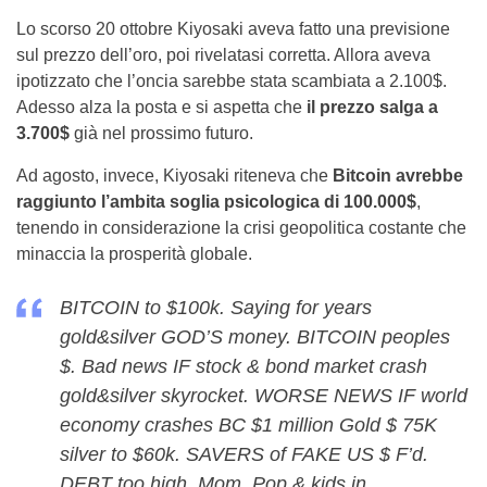
Lo scorso 20 ottobre Kiyosaki
aveva fatto una previsione
sul prezzo dell’oro, poi rivelatasi corretta. Allora aveva
ipotizzato che l’oncia sarebbe stata scambiata a 2.100$.
Adesso alza la posta e si aspetta che
il prezzo salga a
3.700$
già nel prossimo futuro.
Ad agosto, invece, Kiyosaki riteneva che
Bitcoin avrebbe
raggiunto l’ambita soglia psicologica di 100.000$
,
tenendo in considerazione la crisi geopolitica costante che
minaccia la prosperità globale.
BITCOIN to $100k. Saying for years
gold&silver GOD’S money. BITCOIN peoples
$. Bad news IF stock & bond market crash
gold&silver skyrocket. WORSE NEWS IF world
economy crashes BC $1 million Gold $ 75K
silver to $60k. SAVERS of FAKE US $ F’d.
DEBT too high. Mom, Pop & kids in…