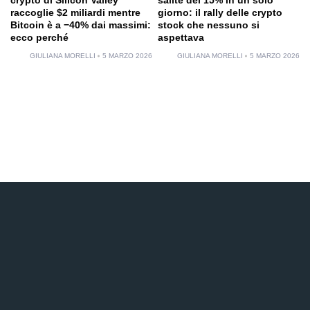
raccoglie $2 miliardi mentre
giorno: il rally delle crypto
Bitcoin è a −40% dai massimi:
stock che nessuno si
ecco perché
aspettava
GIULIANA MORELLI
5 MARZO 2026
GIULIANA MORELLI
5 MARZO 2026