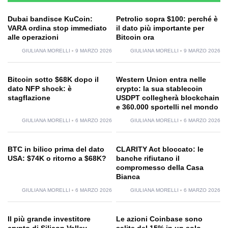
Dubai bandisce KuCoin:
Petrolio sopra $100: perché è
VARA ordina stop immediato
il dato più importante per
alle operazioni
Bitcoin ora
GIULIANA MORELLI
9 MARZO 2026
GIULIANA MORELLI
9 MARZO 2026
Bitcoin sotto $68K dopo il
Western Union entra nelle
dato NFP shock: è
crypto: la sua stablecoin
stagflazione
USDPT collegherà blockchain
e 360.000 sportelli nel mondo
GIULIANA MORELLI
6 MARZO 2026
GIULIANA MORELLI
6 MARZO 2026
BTC in bilico prima del dato
CLARITY Act bloccato: le
USA: $74K o ritorno a $68K?
banche rifiutano il
compromesso della Casa
Bianca
GIULIANA MORELLI
6 MARZO 2026
GIULIANA MORELLI
6 MARZO 2026
Il più grande investitore
Le azioni Coinbase sono
crypto di Silicon Valley
salite del 15% in un solo