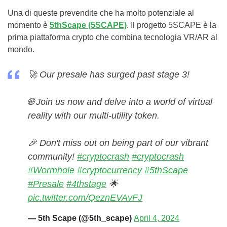
Una di queste prevendite che ha molto potenziale al
momento è
5thScape (5SCAPE)
. Il progetto 5SCAPE è la
prima piattaforma crypto che combina tecnologia VR/AR al
mondo.
🚀 Our presale has surged past stage 3!
🌐 Join us now and delve into a world of virtual
reality with our multi-utility token.
🎉 Don't miss out on being part of our vibrant
community!
#cryptocrash
#cryptocrash
#Wormhole
#cryptocurrency
#5thScape
#Presale
#4thstage
🌟
pic.twitter.com/QeznEVAvFJ
— 5th Scape (@5th_scape)
April 4, 2024