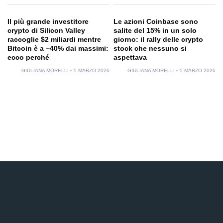
Il più grande investitore
Le azioni Coinbase sono
crypto di Silicon Valley
salite del 15% in un solo
raccoglie $2 miliardi mentre
giorno: il rally delle crypto
Bitcoin è a −40% dai massimi:
stock che nessuno si
ecco perché
aspettava
GIULIANA MORELLI
5 MARZO 2026
GIULIANA MORELLI
5 MARZO 2026