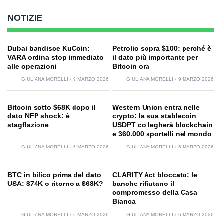
NOTIZIE
Dubai bandisce KuCoin:
Petrolio sopra $100: perché è
VARA ordina stop immediato
il dato più importante per
alle operazioni
Bitcoin ora
GIULIANA MORELLI
9 MARZO 2026
GIULIANA MORELLI
9 MARZO 2026
Bitcoin sotto $68K dopo il
Western Union entra nelle
dato NFP shock: è
crypto: la sua stablecoin
stagflazione
USDPT collegherà blockchain
e 360.000 sportelli nel mondo
GIULIANA MORELLI
6 MARZO 2026
GIULIANA MORELLI
6 MARZO 2026
BTC in bilico prima del dato
CLARITY Act bloccato: le
USA: $74K o ritorno a $68K?
banche rifiutano il
compromesso della Casa
Bianca
GIULIANA MORELLI
6 MARZO 2026
GIULIANA MORELLI
6 MARZO 2026