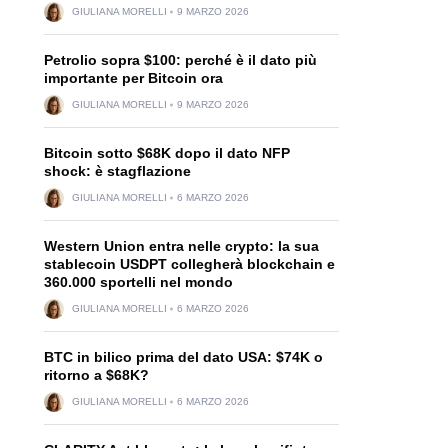
GIULIANA MORELLI
9 MARZO 2026
Petrolio sopra $100: perché è il dato più
importante per Bitcoin ora
GIULIANA MORELLI
9 MARZO 2026
Bitcoin sotto $68K dopo il dato NFP
shock: è stagflazione
GIULIANA MORELLI
6 MARZO 2026
Western Union entra nelle crypto: la sua
stablecoin USDPT collegherà blockchain e
360.000 sportelli nel mondo
GIULIANA MORELLI
6 MARZO 2026
BTC in bilico prima del dato USA: $74K o
ritorno a $68K?
GIULIANA MORELLI
6 MARZO 2026