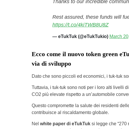
Thanks to our incredible communi
Rest assured, these funds will fue
https://t.co/4kiTWB8U8Z
— eTukTuk (@eTukTukio)
March 20
Ecco come il nuovo token green eTu
via di sviluppo
Dato che sono piccoli ed economici, i tuk-tuk son
Tuttavia, i tuk-tuk sono noti per i loro alti livel
CO2 più elevate rispetto a un’automobile conve
Questo compromette la salute dei residenti delle 
contribuisce al riscaldamento globale.
Nel
white paper di eTukTuk
si legge che “270 m