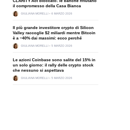
CLARITY Act bloccato: le banche rifiutano
il compromesso della Casa Bianca
GIULIANA MORELLI
6 MARZO 2026
Il più grande investitore crypto di Silicon
Valley raccoglie $2 miliardi mentre Bitcoin
è a −40% dai massimi: ecco perché
GIULIANA MORELLI
5 MARZO 2026
Le azioni Coinbase sono salite del 15% in
un solo giorno: il rally delle crypto stock
che nessuno si aspettava
GIULIANA MORELLI
5 MARZO 2026