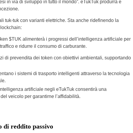
 in via di sviluppo in tutto il mondo”. eTukTuk produrrà e
oncezione.
nali tuk-tuk con varianti elettriche. Sta anche ridefinendo la
blockchain:
 token $TUK alimenterà i progressi dell’intelligenza artificiale per
traffico e ridurre il consumo di carburante.
rzi di prevendita dei token con obiettivi ambientali, supportando
ntano i sistemi di trasporto intelligenti attraverso la tecnologia
le.
’intelligenza artificiale negli eTukTuk consentirà una
l veicolo per garantirne l’affidabilità.
 di reddito passivo