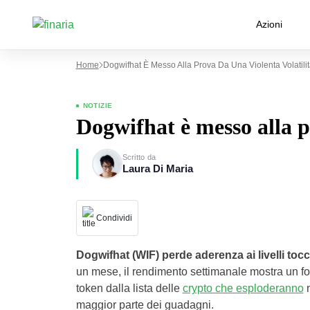
Azioni
Home
Dogwifhat È Messo Alla Prova Da Una Violenta Volatilit
NOTIZIE
Dogwifhat è messo alla p
Scritto da
Laura Di Maria
Condividi
Dogwifhat (WIF) perde aderenza ai livelli toc
un mese, il rendimento settimanale mostra un fort
token dalla lista delle
crypto che esploderanno
n
maggior parte dei guadagni.