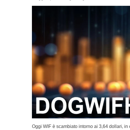
Oggi WIF è scambiato intorno ai 3,64 dollari, in 