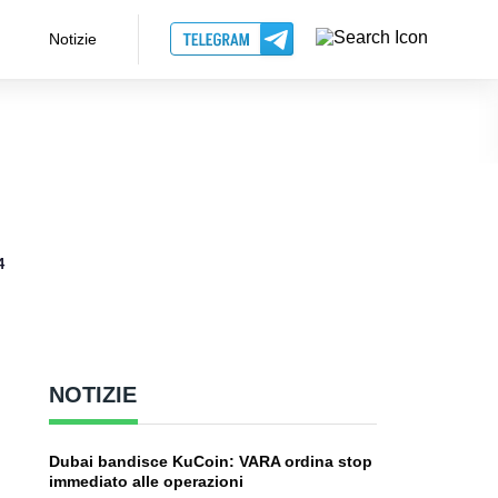
Notizie
4
NOTIZIE
Dubai bandisce KuCoin: VARA ordina stop
immediato alle operazioni