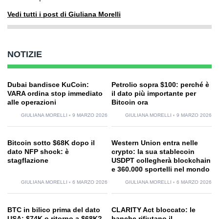
Vedi tutti i post di Giuliana Morelli
NOTIZIE
Dubai bandisce KuCoin:
Petrolio sopra $100: perché è
VARA ordina stop immediato
il dato più importante per
alle operazioni
Bitcoin ora
GIULIANA MORELLI
9 MARZO 2026
GIULIANA MORELLI
9 MARZO 2026
Bitcoin sotto $68K dopo il
Western Union entra nelle
dato NFP shock: è
crypto: la sua stablecoin
stagflazione
USDPT collegherà blockchain
e 360.000 sportelli nel mondo
GIULIANA MORELLI
6 MARZO 2026
GIULIANA MORELLI
6 MARZO 2026
BTC in bilico prima del dato
CLARITY Act bloccato: le
USA: $74K o ritorno a $68K?
banche rifiutano il