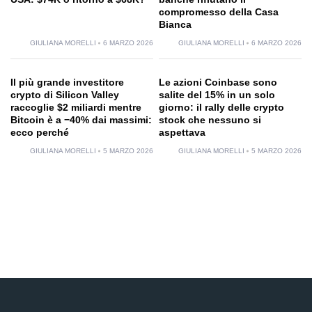
compromesso della Casa
Bianca
GIULIANA MORELLI
6 MARZO 2026
GIULIANA MORELLI
6 MARZO 2026
Il più grande investitore
Le azioni Coinbase sono
crypto di Silicon Valley
salite del 15% in un solo
raccoglie $2 miliardi mentre
giorno: il rally delle crypto
Bitcoin è a −40% dai massimi:
stock che nessuno si
ecco perché
aspettava
GIULIANA MORELLI
5 MARZO 2026
GIULIANA MORELLI
5 MARZO 2026