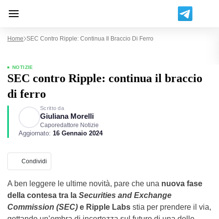
Home
SEC Contro Ripple: Continua Il Braccio Di Ferro
NOTIZIE
SEC contro Ripple: continua il braccio
di ferro
Scritto da
Giuliana Morelli
Caporedattore Notizie
Aggiornato:
16 Gennaio 2024
Condividi
A ben leggere le ultime novità, pare che una
nuova fase
della contesa tra la
Securities and Exchange
Commission (SEC)
e Ripple Labs
stia per prendere il via,
gettando un’ombra di incertezza sul futuro di una delle