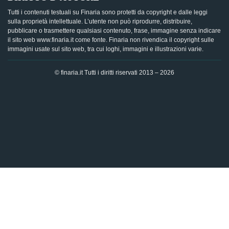
Tutti i contenuti testuali su Finaria sono protetti da copyright e dalle leggi
sulla proprietà intellettuale. L’utente non può riprodurre, distribuire,
pubblicare o trasmettere qualsiasi contenuto, frase, immagine senza indicare
il sito web www.finaria.it come fonte. Finaria non rivendica il copyright sulle
immagini usate sul sito web, tra cui loghi, immagini e illustrazioni varie.
© finaria.it Tutti i diritti riservati 2013 – 2026
AVVISO GDPR - Questo sito utilizza i cookies per offrire la
migliore esperienza di navigazione possibile, analizzando i
dati di traffico, personalizzando il contenuto e mostrando
pubblicità basata sui dati di profilazione. Cliccando su "OK",
dai il tuo consenso al trattamento dei dati e all'utilizzo dei