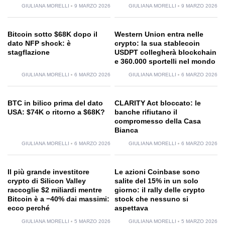
GIULIANA MORELLI
9 MARZO 2026
GIULIANA MORELLI
9 MARZO 2026
Bitcoin sotto $68K dopo il
Western Union entra nelle
dato NFP shock: è
crypto: la sua stablecoin
stagflazione
USDPT collegherà blockchain
e 360.000 sportelli nel mondo
GIULIANA MORELLI
6 MARZO 2026
GIULIANA MORELLI
6 MARZO 2026
BTC in bilico prima del dato
CLARITY Act bloccato: le
USA: $74K o ritorno a $68K?
banche rifiutano il
compromesso della Casa
Bianca
GIULIANA MORELLI
6 MARZO 2026
GIULIANA MORELLI
6 MARZO 2026
Il più grande investitore
Le azioni Coinbase sono
crypto di Silicon Valley
salite del 15% in un solo
raccoglie $2 miliardi mentre
giorno: il rally delle crypto
Bitcoin è a −40% dai massimi:
stock che nessuno si
ecco perché
aspettava
GIULIANA MORELLI
5 MARZO 2026
GIULIANA MORELLI
5 MARZO 2026