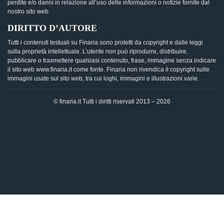
perdite e/o danni in relazione all’uso delle informazioni o notizie fornite dal
nostro sito web.
DIRITTO D’AUTORE
Tutti i contenuti testuali su Finaria sono protetti da copyright e dalle leggi
sulla proprietà intellettuale. L’utente non può riprodurre, distribuire,
pubblicare o trasmettere qualsiasi contenuto, frase, immagine senza indicare
il sito web www.finaria.it come fonte. Finaria non rivendica il copyright sulle
immagini usate sul sito web, tra cui loghi, immagini e illustrazioni varie.
© finaria.it Tutti i diritti riservati 2013 – 2026
AVVISO GDPR - Questo sito utilizza i cookies per offrire la
migliore esperienza di navigazione possibile, analizzando i