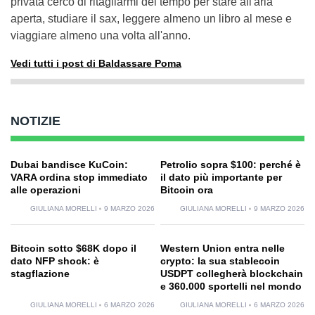
privata cerco di ritagliarmi del tempo per stare all'aria
aperta, studiare il sax, leggere almeno un libro al mese e
viaggiare almeno una volta all'anno.
Vedi tutti i post di Baldassare Poma
NOTIZIE
Dubai bandisce KuCoin:
Petrolio sopra $100: perché è
VARA ordina stop immediato
il dato più importante per
alle operazioni
Bitcoin ora
GIULIANA MORELLI
9 MARZO 2026
GIULIANA MORELLI
9 MARZO 2026
Bitcoin sotto $68K dopo il
Western Union entra nelle
dato NFP shock: è
crypto: la sua stablecoin
stagflazione
USDPT collegherà blockchain
e 360.000 sportelli nel mondo
GIULIANA MORELLI
6 MARZO 2026
GIULIANA MORELLI
6 MARZO 2026