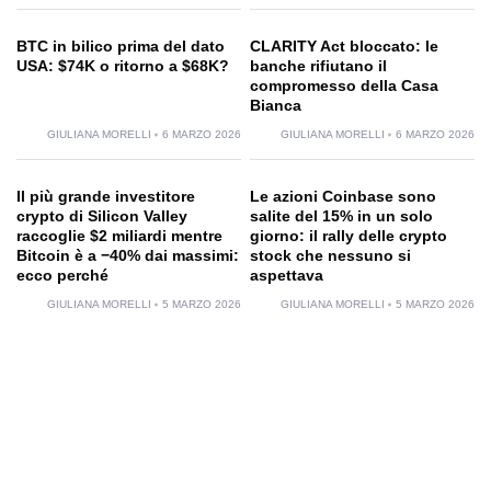
BTC in bilico prima del dato
CLARITY Act bloccato: le
USA: $74K o ritorno a $68K?
banche rifiutano il
compromesso della Casa
Bianca
GIULIANA MORELLI
6 MARZO 2026
GIULIANA MORELLI
6 MARZO 2026
Il più grande investitore
Le azioni Coinbase sono
crypto di Silicon Valley
salite del 15% in un solo
raccoglie $2 miliardi mentre
giorno: il rally delle crypto
Bitcoin è a −40% dai massimi:
stock che nessuno si
ecco perché
aspettava
GIULIANA MORELLI
5 MARZO 2026
GIULIANA MORELLI
5 MARZO 2026