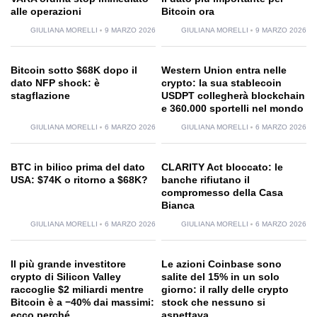
alle operazioni
Bitcoin ora
GIULIANA MORELLI
9 MARZO 2026
GIULIANA MORELLI
9 MARZO 2026
Bitcoin sotto $68K dopo il
Western Union entra nelle
dato NFP shock: è
crypto: la sua stablecoin
stagflazione
USDPT collegherà blockchain
e 360.000 sportelli nel mondo
GIULIANA MORELLI
6 MARZO 2026
GIULIANA MORELLI
6 MARZO 2026
BTC in bilico prima del dato
CLARITY Act bloccato: le
USA: $74K o ritorno a $68K?
banche rifiutano il
compromesso della Casa
Bianca
GIULIANA MORELLI
6 MARZO 2026
GIULIANA MORELLI
6 MARZO 2026
Il più grande investitore
Le azioni Coinbase sono
crypto di Silicon Valley
salite del 15% in un solo
raccoglie $2 miliardi mentre
giorno: il rally delle crypto
Bitcoin è a −40% dai massimi:
stock che nessuno si
ecco perché
aspettava