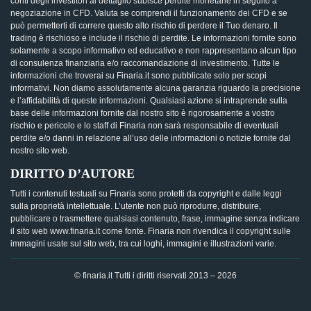
conti degli investitori al dettaglio subisce perdite monetarie in seguito a
negoziazione in CFD. Valuta se comprendi il funzionamento dei CFD e se
può permetterti di correre questo alto rischio di perdere il Tuo denaro. Il
trading è rischioso e include il rischio di perdite. Le informazioni fornite sono
solamente a scopo informativo ed educativo e non rappresentano alcun tipo
di consulenza finanziaria e/o raccomandazione di investimento. Tutte le
informazioni che troverai su Finaria.it sono pubblicate solo per scopi
informativi. Non diamo assolutamente alcuna garanzia riguardo la precisione
e l’affidabilità di queste informazioni. Qualsiasi azione si intraprende sulla
base delle informazioni fornite dal nostro sito è rigorosamente a vostro
rischio e pericolo e lo staff di Finaria non sarà responsabile di eventuali
perdite e/o danni in relazione all’uso delle informazioni o notizie fornite dal
nostro sito web.
DIRITTO D’AUTORE
Tutti i contenuti testuali su Finaria sono protetti da copyright e dalle leggi
sulla proprietà intellettuale. L’utente non può riprodurre, distribuire,
pubblicare o trasmettere qualsiasi contenuto, frase, immagine senza indicare
il sito web www.finaria.it come fonte. Finaria non rivendica il copyright sulle
immagini usate sul sito web, tra cui loghi, immagini e illustrazioni varie.
© finaria.it Tutti i diritti riservati 2013 – 2026