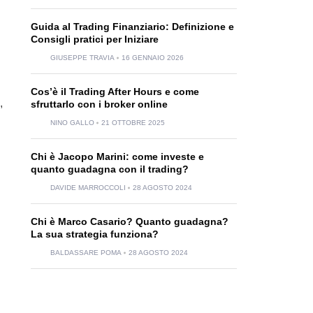
Guida al Trading Finanziario: Definizione e
Consigli pratici per Iniziare
GIUSEPPE TRAVIA
16 GENNAIO 2026
Cos’è il Trading After Hours e come
,
sfruttarlo con i broker online
NINO GALLO
21 OTTOBRE 2025
Chi è Jacopo Marini: come investe e
quanto guadagna con il trading?
DAVIDE MARROCCOLI
28 AGOSTO 2024
Chi è Marco Casario? Quanto guadagna?
B
La sua strategia funziona?
BALDASSARE POMA
28 AGOSTO 2024