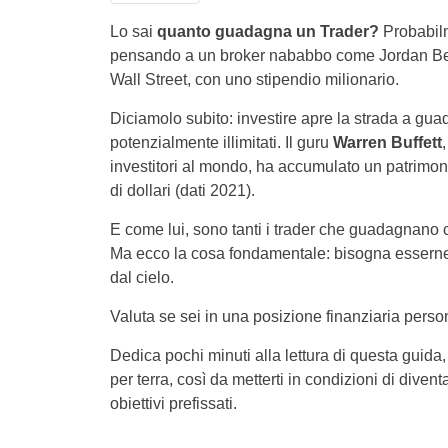
Lo sai
quanto guadagna un Trader?
Probabilm
pensando a un broker nababbo come Jordan Belf
Wall Street, con uno stipendio milionario.
Diciamolo subito: investire apre la strada a gua
potenzialmente illimitati. Il guru
Warren Buffett
,
investitori al mondo, ha accumulato un patrimoni
di dollari (dati 2021).
E come lui, sono tanti i trader che guadagnano 
Ma ecco la cosa fondamentale: bisogna esserne c
dal cielo.
Valuta se sei in una posizione finanziaria person
Dedica pochi minuti alla lettura di questa guida,
per terra, così da metterti in condizioni di div
obiettivi prefissati.