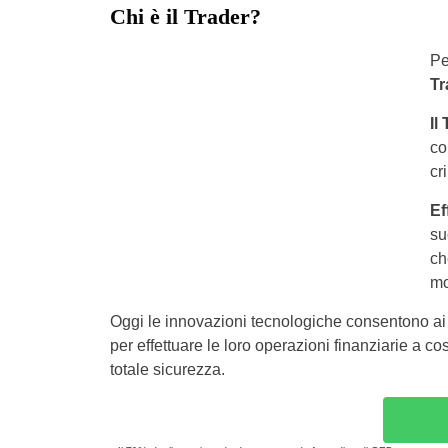
Chi è il Trader?
Pe
Tr
Il
co
cr
Ef
su
ch
mo
Oggi le innovazioni tecnologiche consentono ai T
per effettuare le loro operazioni finanziarie a co
totale sicurezza.