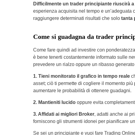
Difficilmente un trader principiante riuscirà
esperienza acquisita nel tempo e un’adeguata con
raggiungere determinati risultati che solo
tanta 
Come si guadagna da trader princip
Come fare quindi ad investire con ponderatezz
è bene tenerti costantemente informato sulle new
prevedere un rialzo oppure un ribasso generato d
1.
Tieni monitorato il grafico in tempo reale
ch
asset; ciò ti permette di cogliere il momento più 
aumentare le probabilità di ottenere guadagni.
2. Mantieniti lucido
oppure evita completamente d
3. Affidati ai migliori Broker
, adatti anche ai pr
forniscono gli strumenti idonei per pianificare un
Se sei un principiante e vuoi fare Trading Online,