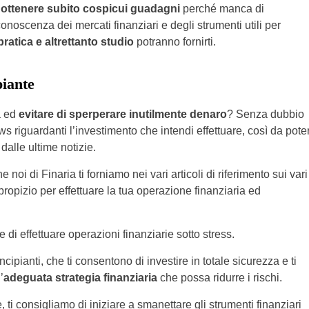
 a ottenere subito cospicui guadagni
perché manca di
oscenza dei mercati finanziari e degli strumenti utili per
pratica e altrettanto studio
potranno fornirti.
iante
a ed
evitare di sperperare inutilmente denaro
? Senza dubbio
s riguardanti l’investimento che intendi effettuare, così da pote
alle ultime notizie.
e noi di Finaria ti forniamo nei vari articoli di riferimento sui vari
propizio per effettuare la tua operazione finanziaria ed
i effettuare operazioni finanziarie sotto stress.
incipianti, che ti consentono di investire in totale sicurezza e ti
’
adeguata strategia finanziaria
che possa ridurre i rischi.
 ti consigliamo di iniziare a smanettare gli strumenti finanziari