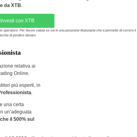
te da XTB
.
Investi con XTB
operatore. Per favore valuta se sei in una posizione finanziaria che ti permette di correre il
rischio di perdere denaro
ionista
zione relativa ai
rading Online.
tori più esperti, in
rofessionista
.
de una certa
con un’adeguata
he il 500% sul