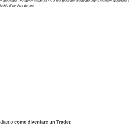
operatore. Per favore valuta se sei in una posizione finanziaria che ti permette di correre il
rischio di perdere denaro
vediamo
come diventare un Trader.