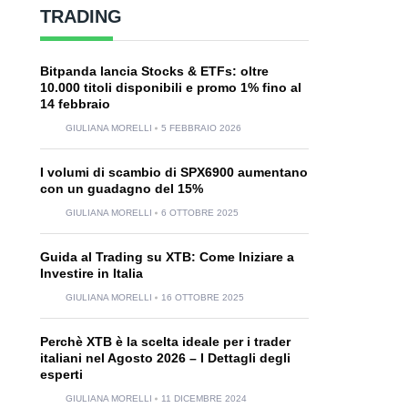
TRADING
Bitpanda lancia Stocks & ETFs: oltre
10.000 titoli disponibili e promo 1% fino al
14 febbraio
GIULIANA MORELLI
5 FEBBRAIO 2026
I volumi di scambio di SPX6900 aumentano
con un guadagno del 15%
GIULIANA MORELLI
6 OTTOBRE 2025
Guida al Trading su XTB: Come Iniziare a
Investire in Italia
GIULIANA MORELLI
16 OTTOBRE 2025
Perchè XTB è la scelta ideale per i trader
italiani nel Agosto 2026 – I Dettagli degli
esperti
GIULIANA MORELLI
11 DICEMBRE 2024