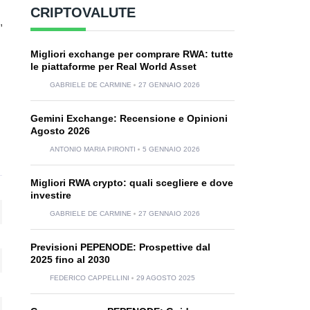
CRIPTOVALUTE
,
Migliori exchange per comprare RWA: tutte
le piattaforme per Real World Asset
GABRIELE DE CARMINE
27 GENNAIO 2026
Gemini Exchange: Recensione e Opinioni
Agosto 2026
ANTONIO MARIA PIRONTI
5 GENNAIO 2026
Migliori RWA crypto: quali scegliere e dove
investire
GABRIELE DE CARMINE
27 GENNAIO 2026
Previsioni PEPENODE: Prospettive dal
2025 fino al 2030
FEDERICO CAPPELLINI
29 AGOSTO 2025