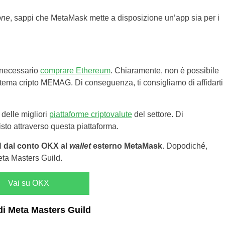
one
, sappi che MetaMask mette a disposizione un’app sia per i
 necessario
comprare Ethereum
. Chiaramente, non è possibile
stema cripto MEMAG. Di conseguenza, ti consigliamo di affidarti
delle migliori
piattaforme criptovalute
del settore. Di
isto attraverso questa piattaforma.
H dal conto OKX al
wallet
esterno MetaMask
. Dopodiché,
Meta Masters Guild.
Vai su OKX
di Meta Masters Guild