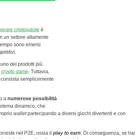
prare criptovalute
è
un un settore altamente
 tempo sono emersi
etitivi.
uno dei prodotti più
i
crypto game
. Tuttavia,
 consista semplicemente
so a
numerose possibilità
cosistema dinamico, che
proprio
wallet
partecipando a diversi giochi divertenti e con
consiste nel P2E, ossia il
play to earn
. Di conseguenza, se hai