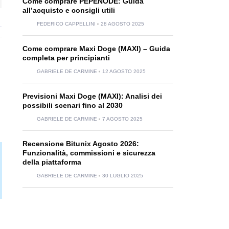
Come comprare PEPENODE: Guida
all’acquisto e consigli utili
FEDERICO CAPPELLINI
28 AGOSTO 2025
Come comprare Maxi Doge (MAXI) – Guida
completa per principianti
GABRIELE DE CARMINE
12 AGOSTO 2025
Previsioni Maxi Doge (MAXI): Analisi dei
possibili scenari fino al 2030
GABRIELE DE CARMINE
7 AGOSTO 2025
Recensione Bitunix Agosto 2026:
Funzionalità, commissioni e sicurezza
della piattaforma
GABRIELE DE CARMINE
30 LUGLIO 2025