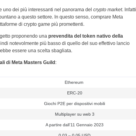
e uno dei più interessanti nel panorama del
crypto market
. Infatti
e puntano a questo settore. In questo senso, comprare Meta
attaforme di crypto game più promettenti.
progetto proponendo una
prevendita del token nativo della
indi notevolmente più basso di quello del suo effettivo lancio
trebbe essere una scelta sbagliata.
pali di Meta Masters Guild
:
Ethereum
ERC-20
Giochi P2E per dispositivi mobili
Multiplayer su web 3
A partire dall’11 Gennaio 2023
0,03 – 0,05 USD