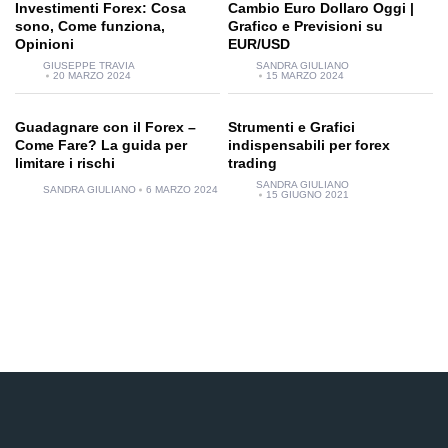
Investimenti Forex: Cosa
Cambio Euro Dollaro Oggi |
sono, Come funziona,
Grafico e Previsioni su
Opinioni
EUR/USD
GIUSEPPE TRAVIA
SANDRA GIULIANO
20 MARZO 2024
15 MARZO 2024
Guadagnare con il Forex –
Strumenti e Grafici
Come Fare? La guida per
indispensabili per forex
limitare i rischi
trading
SANDRA GIULIANO
SANDRA GIULIANO
6 MARZO 2024
15 GIUGNO 2021