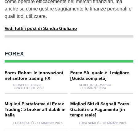
come operare efficacemente nei mercati finanziari, ma
anche su come gestire saggiamente le finanze personali e
quali tool utilizzare.
Vedi tutti i post di Sandra Giuliano
FOREX
Forex Robot: le innovazioni
Forex EA, quale è il migliore
nel settore trading FX
[Guida completa]
GIUSEPPE TRAVIA
ALBERTO DE MARCO
26 OTTOBRE 2022
18 MARZO 2024
Migliori Piattaforme di Forex
Migliori Siti di Segnali Forex
Trading: 5 broker affidabili in
Gratuiti e a Pagamento [in
Italia
tempo reale]
LUCA SCIALÒ
11 MAGGIO 2025
LUCA SCIALÒ
20 MARZO 2024