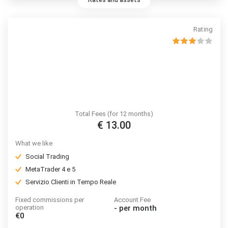
Rates and assets
fornitore. Valuta se puoi permetterti di correre l’elevato rischio di
perdere il tuo denaro.
Rating
Total Fees (for 12 months)
€ 13.00
What we like
Social Trading
MetaTrader 4 e 5
Servizio Clienti in Tempo Reale
Fixed commissions per
Account Fee
operation
-
per month
€0