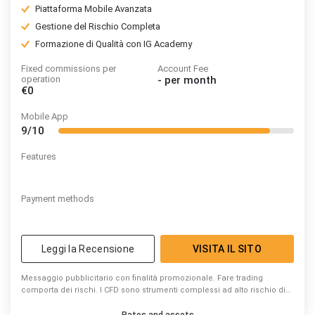
Piattaforma Mobile Avanzata
Gestione del Rischio Completa
Formazione di Qualità con IG Academy
Fixed commissions per
Account Fee
operation
-
per month
€0
Mobile App
9/10
Features
Payment methods
Leggi la Recensione
VISITA IL SITO
Messaggio pubblicitario con finalità promozionale. Fare trading
comporta dei rischi. I CFD sono strumenti complessi ad alto rischio di
perdita di capitale dovuto alla leva. 74% di conti di investitori al dettaglio
perdono denaro a causa delle negoziazioni in CFD con questo