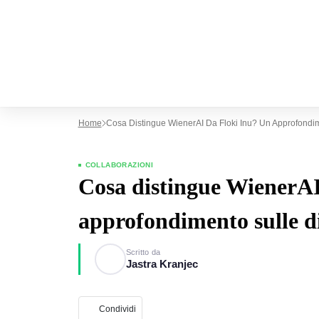
Home
Cosa Distingue WienerAI Da Floki Inu? Un Approfondi
COLLABORAZIONI
Cosa distingue WienerAI
approfondimento sulle d
Scritto da
Jastra Kranjec
Condividi