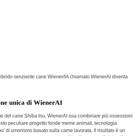
un ibrido senziente cane Wiener/IA chiamato WienerAI diventa
ione unica di WienerAI
me del cane Shiba Inu, WienerAI osa combinare più ossessioni
uesto peculiare progetto fonde meme animali, tecnologia
po’ di umorismo basato sulla carne lavorata. Il risultato è un