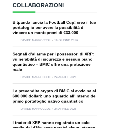
COLLABORAZIONI
Bitpanda lancia la Football Cup: crea il tuo
portafoglio per avere la possibilità di
vincere un montepremi di €33.000
DAVIDE MARROCCOLI
16 GIUGNO 2026
Segnali d’allarme per i possessori di XRP:
vulnerabilità di sicurezza e nessun piano
quantistico – BMIC offre una protezione
reale
DAVIDE MARROCCOLI
24 APRILE 2026
La prevendita crypto di BMIC si avvicina ai
600.000 dollari: uno sguardo all’interno del
primo portafoglio nativo quantistico
DAVIDE MARROCCOLI
24 APRILE 2026
I trader di XRP hanno registrato un calo
medio del 41%: ecco perché alcuni stanno