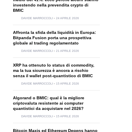
investendo nella prevendita crypto di
BMIC
DAVIDE MARROCCOLI
24 APRILE 2026
Affronta la sfida della liquidità in Europa:
Bitpanda Fusion porta una prospettiva
globale al trading regolamentato
DAVIDE MARROCCOLI
21 APRILE 2026
XRP ha ottenuto lo status di commodity,
ma la tua sicurezza è ancora a rischio
senza il wallet post-quantistico di BMIC
DAVIDE MARROCCOLI
15 APRILE 2026
Algorand o BMIC: qual è la migliore
criptovaluta resistente ai computer
quantistici da acquistare nel 2026?
DAVIDE MARROCCOLI
15 APRILE 2026
Bitcoin Maxis ed Ethereum Degens hanno