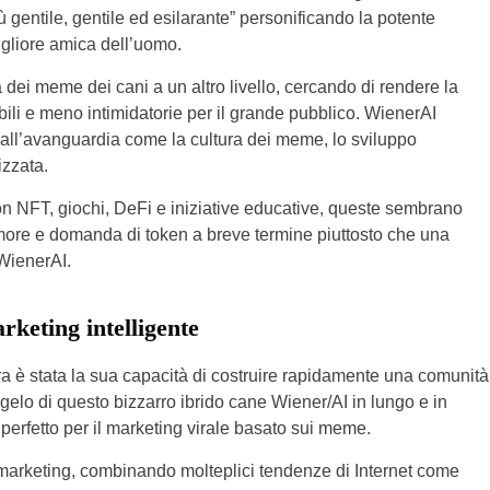
ù gentile, gentile ed esilarante” personificando la potente
migliore amica dell’uomo.
 dei meme dei cani a un altro livello, cercando di rendere la
ibili e meno intimidatorie per il grande pubblico. WienerAI
all’avanguardia come la cultura dei meme, lo sviluppo
izzata.
n NFT, giochi, DeFi e iniziative educative, queste sembrano
more e domanda di token a breve termine piuttosto che una
WienerAI.
keting intelligente
ra è stata la sua capacità di costruire rapidamente una comunità
ngelo di questo bizzarro ibrido cane Wiener/AI in lungo e in
 perfetto per il marketing virale basato sui meme.
marketing, combinando molteplici tendenze di Internet come