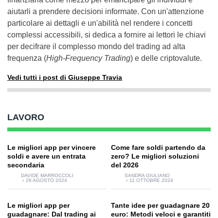
aiutarli a prendere decisioni informate. Con un'attenzione
particolare ai dettagli e un'abilità nel rendere i concetti
complessi accessibili, si dedica a fornire ai lettori le chiavi
per decifrare il complesso mondo del trading ad alta
frequenza (
High-Frequency Trading
) e delle criptovalute.
Vedi tutti i post di Giuseppe Travia
LAVORO
Le migliori app per vincere
Come fare soldi partendo da
soldi e avere un entrata
zero? Le migliori soluzioni
secondaria
del 2026
DAVIDE MARROCCOLI
SANDRA GIULIANO
26 AGOSTO 2024
11 OTTOBRE 2024
Le migliori app per
Tante idee per guadagnare 20
guadagnare: Dal trading ai
euro: Metodi veloci e garantiti