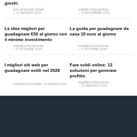
giochi
BALDASSARE POMA
ANDREA ROVENTINI
11 MAGGIO 2025
5 NOVEMBRE 2024
Le idee migliori per
La guida per guadagnare da
guadagnare €50 al giorno con
casa 10 euro al giorno
il minimo investimento
ANDREA ROVENTINI
ANDREA ROVENTINI
6 OTTOBRE 2025
6 OTTOBRE 2025
I migliori siti web per
Fare soldi online: 12
guadagnare soldi nel 2026
soluzioni per generare
profitto
ANDREA ROVENTINI
SANDRA GIULIANO
6 MARZO 2024
23 MAGGIO 2024