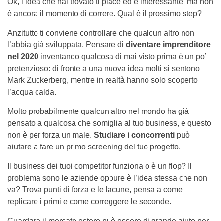
Ok, l’idea che hai trovato ti piace ed è interessante, ma non
è ancora il momento di correre. Qual è il prossimo step?
Anzitutto ti conviene controllare che qualcun altro non
l’abbia già sviluppata. Pensare di
diventare imprenditore
nel 2020
inventando qualcosa di mai visto prima è un po’
pretenzioso: di fronte a una nuova idea molti si sentono
Mark Zuckerberg, mentre in realtà hanno solo scoperto
l’acqua calda.
Molto probabilmente qualcun altro nel mondo ha già
pensato a qualcosa che somiglia al tuo business, e questo
non è per forza un male.
Studiare i concorrenti
può
aiutare a fare un primo screening del tuo progetto.
Il business dei tuoi competitor funziona o è un flop? Il
problema sono le aziende oppure è l’idea stessa che non
va? Trova punti di forza e le lacune, pensa a come
replicare i primi e come correggere le seconde.
Guardare il mercato estero può essere di grande aiuto per