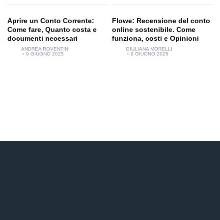
Aprire un Conto Corrente:
Flowe: Recensione del conto
Come fare, Quanto costa e
online sostenibile. Come
documenti necessari
funziona, costi e Opinioni
ANDREA ROVENTINI
GIULIANA MORELLI
9 GIUGNO 2025
9 GIUGNO 2025