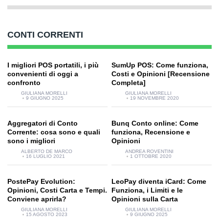
CONTI CORRENTI
I migliori POS portatili, i più
SumUp POS: Come funziona,
convenienti di oggi a
Costi e Opinioni [Recensione
confronto
Completa]
GIULIANA MORELLI
GIULIANA MORELLI
9 GIUGNO 2025
19 NOVEMBRE 2020
Aggregatori di Conto
Bunq Conto online: Come
Corrente: cosa sono e quali
funziona, Recensione e
sono i migliori
Opinioni
ALBERTO DE MARCO
ANDREA ROVENTINI
16 LUGLIO 2021
1 OTTOBRE 2020
PostePay Evolution:
LeoPay diventa iCard: Come
Opinioni, Costi Carta e Tempi.
Funziona, i Limiti e le
Conviene aprirla?
Opinioni sulla Carta
GIULIANA MORELLI
GIULIANA MORELLI
15 AGOSTO 2023
9 GIUGNO 2025