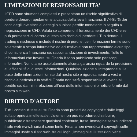
LIMITAZIONI DI RESPONSABILITA’
I CFD sono strumenti complessi e presentano un rischio significativo di
perdere denaro rapidamente a causa della leva finanziaria. Il 74-85 % dei
conti degli investitori al dettaglio subisce perdite monetarie in seguito a
negoziazione in CFD. Valuta se comprendi il funzionamento dei CFD e se
può permetterti di correre questo alto rischio di perdere il Tuo denaro. Il
trading è rischioso e include il rischio di perdite. Le informazioni fornite sono
solamente a scopo informativo ed educativo e non rappresentano alcun tipo
di consulenza finanziaria e/o raccomandazione di investimento. Tutte le
informazioni che troverai su Finaria.it sono pubblicate solo per scopi
informativi. Non diamo assolutamente alcuna garanzia riguardo la precisione
e l’affidabilità di queste informazioni. Qualsiasi azione si intraprende sulla
base delle informazioni fornite dal nostro sito è rigorosamente a vostro
rischio e pericolo e lo staff di Finaria non sarà responsabile di eventuali
perdite e/o danni in relazione all’uso delle informazioni o notizie fornite dal
nostro sito web.
DIRITTO D’AUTORE
Tutti i contenuti testuali su Finaria sono protetti da copyright e dalle leggi
sulla proprietà intellettuale. L’utente non può riprodurre, distribuire,
pubblicare o trasmettere qualsiasi contenuto, frase, immagine senza indicare
il sito web www.finaria.it come fonte. Finaria non rivendica il copyright sulle
immagini usate sul sito web, tra cui loghi, immagini e illustrazioni varie.