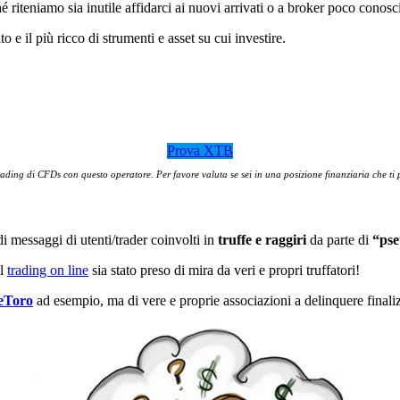
riteniamo sia inutile affidarci ai nuovi arrivati o a broker poco conosci
e il più ricco di strumenti e asset su cui investire.
Prova XTB
ding di CFDs con questo operatore. Per favore valuta se sei in una posizione finanziaria che ti p
i messaggi di utenti/trader coinvolti in
truffe e raggiri
da parte di
“pse
el
trading on line
sia stato preso di mira da veri e propri truffatori!
eToro
ad esempio, ma di vere e proprie associazioni a delinquere finalizz