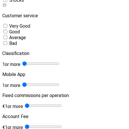
Stocks
Customer service
Very Good
Good
Average
Bad
Classification
1
or more
Mobile App
1
or more
Fixed commissions per operation
€
1
or more
Account Fee
€
1
or more