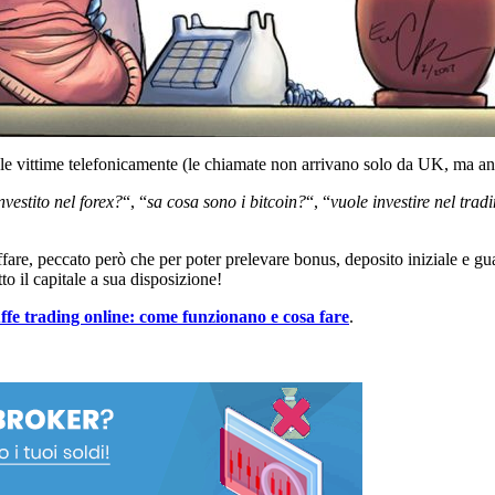
no le vittime telefonicamente (le chiamate non arrivano solo da UK, ma an
nvestito nel forex?
“, “
sa cosa sono i bitcoin?
“, “
vuole investire nel trad
 affare, peccato però che per poter prelevare bonus, deposito iniziale e 
o il capitale a sua disposizione!
uffe trading online: come funzionano e cosa fare
.