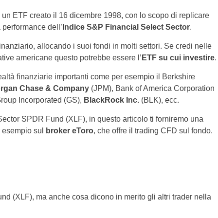
 un ETF creato il 16 dicembre 1998, con lo scopo di replicare
la performance dell’
Indice S&P Financial Select Sector
.
inanziario, allocando i suoi fondi in molti settori. Se credi nelle
rative americane questo potrebbe essere l’
ETF su cui investire
.
altà finanziarie importanti
come per esempio il Berkshire
rgan Chase & Company
(JPM), Bank of America Corporation
roup Incorporated (GS),
BlackRock Inc.
(BLK), ecc.
Sector SPDR Fund (XLF), in questo articolo ti forniremo una
r esempio sul
broker eToro
, che offre il trading CFD sul fondo.
 (XLF), ma anche cosa dicono in merito gli altri trader nella