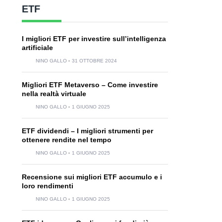
ETF
I migliori ETF per investire sull’intelligenza
artificiale
NINO GALLO
31 OTTOBRE 2024
Migliori ETF Metaverso – Come investire
nella realtà virtuale
NINO GALLO
1 GIUGNO 2025
ETF dividendi – I migliori strumenti per
ottenere rendite nel tempo
NINO GALLO
1 GIUGNO 2025
Recensione sui migliori ETF accumulo e i
loro rendimenti
NINO GALLO
1 GIUGNO 2025