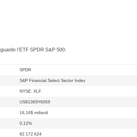
i riguardo l’ETF SPDR S&P 500.
SPDR
S&P Financial Select Sector Index
NYSE: XLF
US81369Y6059
16,16$ miliardi
0,12%
82.172.624