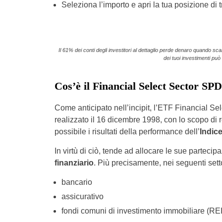
Seleziona l’importo e apri la tua posizione di 
Il 61% dei conti degli investitori al dettaglio perde denaro quando sc
dei tuoi investimenti può 
Cos’è il Financial Select Sector S
Come anticipato nell’incipit, l’ETF Financial S
realizzato il
16 dicembre 1998, con lo scopo di r
possibile i risultati della performance dell’
Indic
In virtù di ciò, tende ad allocare le sue parteci
finanziario
. Più precisamente, nei seguenti setto
bancario
assicurativo
fondi comuni di investimento immobiliare (RE