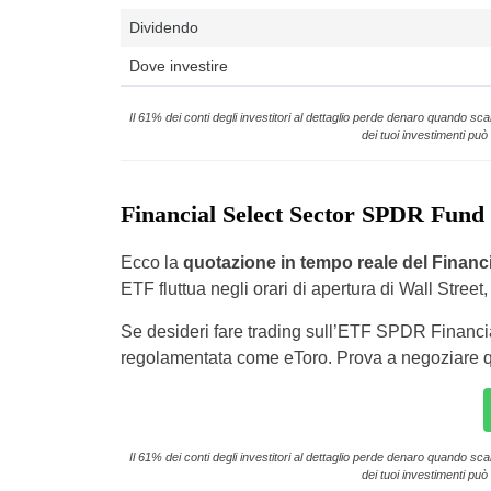
Dividendo
Dove investire
Il 61% dei conti degli investitori al dettaglio perde denaro quando sc
dei tuoi investimenti può 
Financial Select Sector SPDR Fund 
Ecco la
quotazione in tempo reale del Financ
ETF fluttua negli orari di apertura di Wall Street,
Se desideri fare trading sull’ETF SPDR Financia
regolamentata come eToro. Prova a negoziare qu
Il 61% dei conti degli investitori al dettaglio perde denaro quando sc
dei tuoi investimenti può 