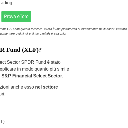
trading
Prova eToro
ambia CFD con questo fornitore. eToro è una piattaforma di investimento multi-asset. Il valore
aumentare o diminuire. Il tuo capitale è a rischio.
PDR Fund (XLF)?
elect Sector SPDR Fund è stato
eplicare in modo quanto più simile
e S&P Financial Select Sector
.
pazioni anche esso
nel settore
ri:
IT)