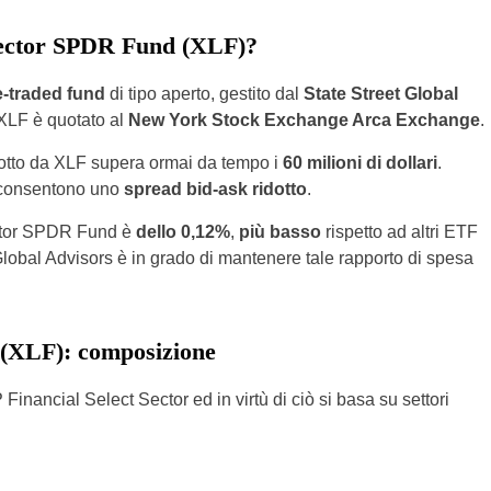
 Sector SPDR Fund (XLF)?
-traded fund
di tipo aperto, gestito dal
State Street Global
 XLF è quotato al
New York Stock Exchange Arca Exchange
.
otto da XLF supera ormai da tempo i
60 milioni di dollari
.
o consentono uno
spread bid-ask ridotto
.
ector SPDR Fund è
dello 0,12%
,
più basso
rispetto ad altri ETF
 Global Advisors è in grado di mantenere tale rapporto di spesa
 (XLF): composizione
Financial Select Sector ed in virtù di ciò si basa su settori