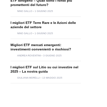
ETF idrogeno – Quali sono i fondi più
promettenti del futuro?
NINO GALLO
1 GIUGNO 2025
I migliori ETF Terre Rare e le Azioni delle
aziende del settore
NINO GALLO
1 GIUGNO 2025
Migliori ETF mercati emergenti:
investimenti convenienti o rischiosi?
ANDREA ROVENTINI
3 GIUGNO 2025
I migliori ETF sul Litio su cui investire nel
2025 – La nostra guida
GIULIANA MORELLI
13 MAGGIO 2025