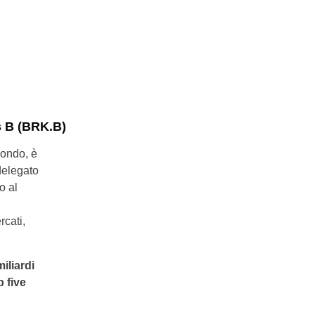
s B (BRK.B)
mondo, è
delegato
o al
cati,
iliardi
 five