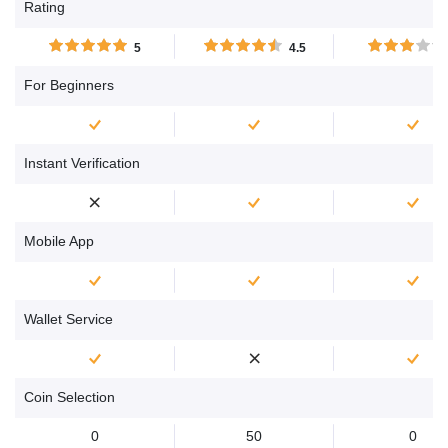
Rating
denaro quando fanno
mercato caratteriz
trading di CFD con XTB....
dall'alta volatilità, co
5
4.5
se sei nella condizi
poter perdere dena
For Beginners
Instant Verification
Mobile App
Wallet Service
Coin Selection
0
50
0