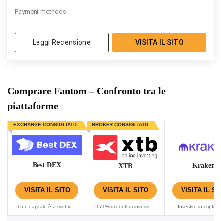
Payment methods
Leggi Recensione
VISITA IL SITO
Comprare Fantom – Confronto tra le
piattaforme
EXCHANGE CONSIGLIATO
BROKER CONSIGLIATO
Best DEX
Kraken
XTB
VISITA IL SITO
VISITA IL SITO
VISITA IL SI
Il tuo capitale è a rischio....
Il 71% di conti di investitori
Investire in criptov
al dettaglio perdono
espone gli utenti a