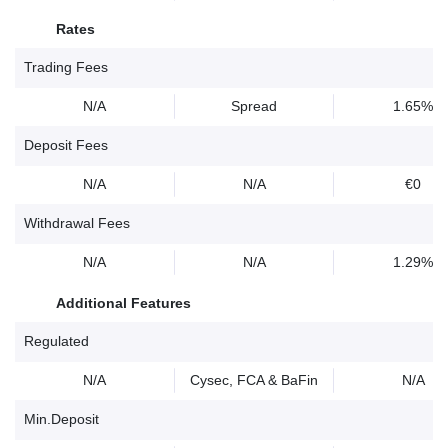
Rates
Trading Fees
N/A
Spread
1.65%
Deposit Fees
N/A
N/A
€0
Withdrawal Fees
N/A
N/A
1.29%
Additional Features
Regulated
N/A
Cysec, FCA & BaFin
N/A
Min.Deposit