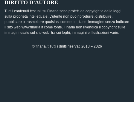
DIRITTO D’AUTORE
Tutti i contenuti testuali su Finaria sono protetti da copyright e dalle leggi
sulla proprietà intellettuale. L’utente non può riprodurre, distribuire,
pubblicare o trasmettere qualsiasi contenuto, frase, immagine senza indicare
il sito web www.finaria.it come fonte. Finaria non rivendica il copyright sulle
immagini usate sul sito web, tra cui loghi, immagini e illustrazioni varie.
© finaria.it Tutti i diritti riservati 2013 – 2026
AVVISO GDPR - Questo sito utilizza i cookies per offrire la
migliore esperienza di navigazione possibile, analizzando i
dati di traffico, personalizzando il contenuto e mostrando
pubblicità basata sui dati di profilazione. Cliccando su "OK",