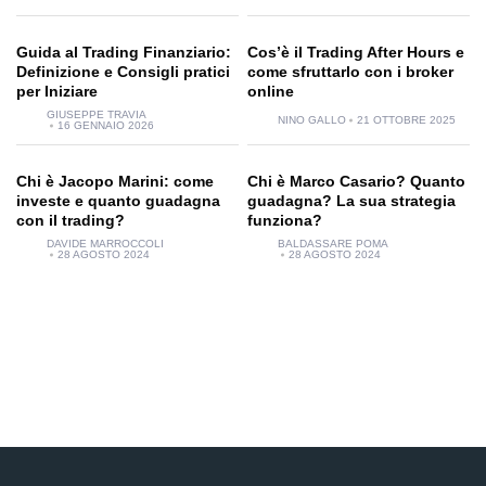
Guida al Trading Finanziario:
Cos’è il Trading After Hours e
Definizione e Consigli pratici
come sfruttarlo con i broker
per Iniziare
online
GIUSEPPE TRAVIA
NINO GALLO
21 OTTOBRE 2025
16 GENNAIO 2026
Chi è Jacopo Marini: come
Chi è Marco Casario? Quanto
investe e quanto guadagna
guadagna? La sua strategia
con il trading?
funziona?
DAVIDE MARROCCOLI
BALDASSARE POMA
28 AGOSTO 2024
28 AGOSTO 2024