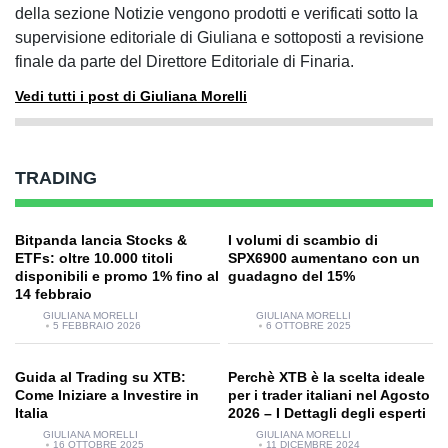
della sezione Notizie vengono prodotti e verificati sotto la
supervisione editoriale di Giuliana e sottoposti a revisione
finale da parte del Direttore Editoriale di Finaria.
Vedi tutti i post di Giuliana Morelli
TRADING
Bitpanda lancia Stocks &
I volumi di scambio di
ETFs: oltre 10.000 titoli
SPX6900 aumentano con un
disponibili e promo 1% fino al
guadagno del 15%
14 febbraio
GIULIANA MORELLI
GIULIANA MORELLI
5 FEBBRAIO 2026
6 OTTOBRE 2025
Guida al Trading su XTB:
Perchè XTB è la scelta ideale
Come Iniziare a Investire in
per i trader italiani nel Agosto
Italia
2026 – I Dettagli degli esperti
GIULIANA MORELLI
GIULIANA MORELLI
16 OTTOBRE 2025
11 DICEMBRE 2024