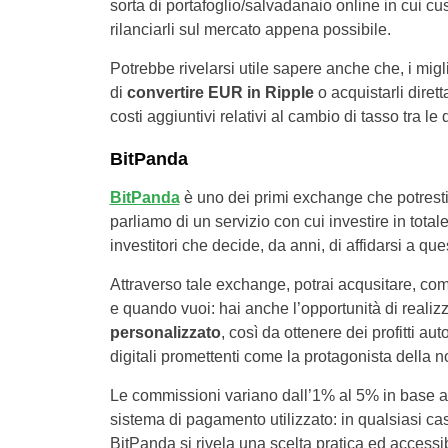
sorta di portafoglio/salvadanaio online in cui c
rilanciarli sul mercato appena possibile.
Potrebbe rivelarsi utile sapere anche che, i m
di
convertire EUR in Ripple
o acquistarli dire
costi aggiuntivi relativi al cambio di tasso tra le 
BitPanda
BitPanda
è uno dei primi exchange che potrest
parliamo di un servizio con cui investire in tot
investitori che decide, da anni, di affidarsi a que
Attraverso tale exchange, potrai acqusitare, 
e quando vuoi: hai anche l’opportunità di reali
personalizzato
, così da ottenere dei profitti au
digitali promettenti come la protagonista della n
Le commissioni variano dall’1% al 5% in base all
sistema di pagamento utilizzato: in qualsiasi ca
BitPanda si rivela una scelta pratica ed access