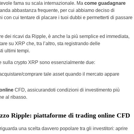
otevole fama su scala internazionale. Ma
come guadagnare
manda abbastanza frequente, per cui abbiamo deciso di
i con cui tentare di placare i tuoi dubbi e permetterti di passare
re dei ricavi da Ripple, è anche la più semplice ed immediata,
are su XRP che, tra l’altro, sta registrando delle
i ultimi tempi.
ire sulla crypto XRP sono essenzialmente due:
 acquistare/comprare tale asset quando il mercato appare
 online
CFD, assicurandoti condizioni di investimento più
he al ribasso.
ezzo Ripple: piattaforme di trading online CFD
uarda una scelta davvero popolare tra gli investitori: aprire