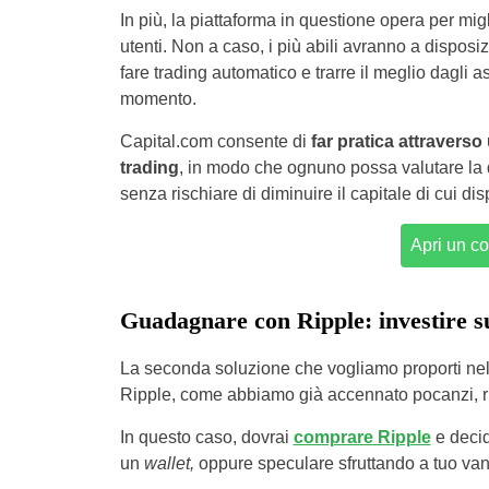
In più, la piattaforma in questione opera per mig
utenti. Non a caso, i più abili avranno a disposi
fare trading automatico e trarre il meglio dagli as
momento.
Capital.com consente di
far pratica attraverso
trading
, in modo che ognuno possa valutare la qu
senza rischiare di diminuire il capitale di cui di
Apri un c
Guadagnare con Ripple: investire 
La seconda soluzione che vogliamo proporti nel
Ripple, come abbiamo già accennato pocanzi, rig
In questo caso, dovrai
comprare Ripple
e decid
un
wallet,
oppure speculare sfruttando a tuo vanta