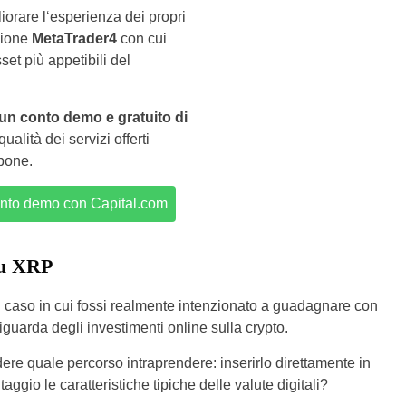
liorare l‘esperienza dei propri
zione
MetaTrader4
con cui
set più appetibili del
 un conto demo e gratuito di
alità dei servizi offerti
spone.
onto demo con Capital.com
su XRP
 caso in cui fossi realmente intenzionato a guadagnare con
uarda degli investimenti online sulla crypto.
ere quale percorso intraprendere: inserirlo direttamente in
ggio le caratteristiche tipiche delle valute digitali?