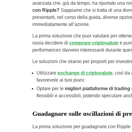
avanzata che, già da tempo, ha riportato una n
con Ripple?
Sappiamo che si tratta di una do
presentarti, nel corso della guida, diverse opzion
immediatamente all’azione.
La prima soluzione che puoi valutare per ottene
ossia decidere di
comprare criptovalute
e punt
performances
davvero interessanti durante quest
Le soluzioni che stiamo per proporti per invest
Utilizzare
exchange di criptovalute
, così da
favorevole ai tuoi piani;
Optare per le
migliori piattaforme di trading
flessibili e accessibili, potendo speculare anc
Guadagnare sulle oscillazioni di pr
La prima soluzione per guadagnare con Ripple rig