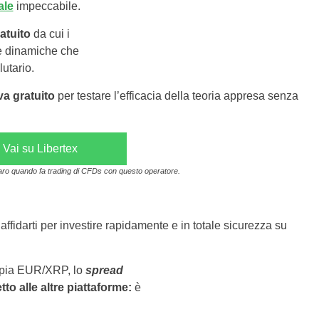
ale
impeccabile.
atuito
da cui i
e dinamiche che
utario.
va gratuito
per testare l’efficacia della teoria appresa senza
Vai su Libertex
aro quando fa trading di CFDs con questo operatore.
 affidarti per investire rapidamente e in totale sicurezza su
oppia EUR/XRP, lo
spread
to alle altre piattaforme:
è