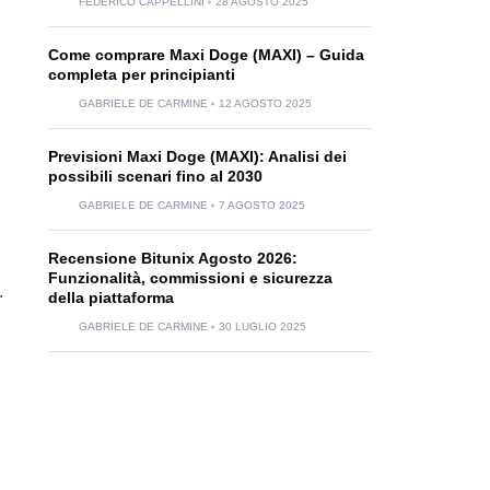
FEDERICO CAPPELLINI
28 AGOSTO 2025
Come comprare Maxi Doge (MAXI) – Guida
completa per principianti
GABRIELE DE CARMINE
12 AGOSTO 2025
Previsioni Maxi Doge (MAXI): Analisi dei
possibili scenari fino al 2030
GABRIELE DE CARMINE
7 AGOSTO 2025
Recensione Bitunix Agosto 2026:
Funzionalità, commissioni e sicurezza
.
della piattaforma
GABRIELE DE CARMINE
30 LUGLIO 2025