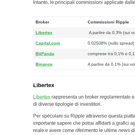
Intanto, le principali commissioni applicate dal
Broker
Commissioni Ripple
Libertex
A partire da 0,3% (sui v
Capital.com
0.02508% (sullo spread)
BitPanda
comprese tra 0,1% e 0,1
Binance
A partire da 0,1% (sui vo
Libertex
Libertex
rappresenta un broker regolamentato e c
di diverse tipologie di investitori.
Per speculare su Ripple attraverso questa piatt
importante sapere che potrai affidarti a grafici a
reale e avere come riferimento le ultime
news
di