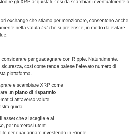
ustodire gli XRP acquistati, così da scambiarli eventualmente o
igliori exchange che stiamo per menzionare, consentono anche
ttamente nella valuta
fiat
che si preferisce
,
in modo da evitare
due.
i considerare per guadagnare con Ripple. Naturalmente,
ale sicurezza, così come rende palese l’elevato numero di
sta piattaforma.
comprare e scambiare XRP come
zzare un
piano di risparmio
tomatici attraverso valute
ostra guida.
’asset che si sceglie e al
so, per numerosi utenti
ibile per guadagnare investendo in Ripple.