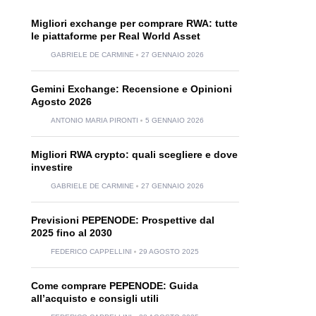
Migliori exchange per comprare RWA: tutte
le piattaforme per Real World Asset
GABRIELE DE CARMINE
27 GENNAIO 2026
Gemini Exchange: Recensione e Opinioni
Agosto 2026
ANTONIO MARIA PIRONTI
5 GENNAIO 2026
Migliori RWA crypto: quali scegliere e dove
investire
GABRIELE DE CARMINE
27 GENNAIO 2026
Previsioni PEPENODE: Prospettive dal
2025 fino al 2030
FEDERICO CAPPELLINI
29 AGOSTO 2025
Come comprare PEPENODE: Guida
all’acquisto e consigli utili