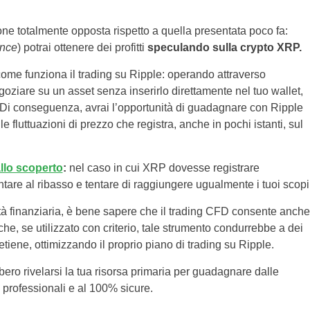
ne totalmente opposta rispetto a quella presentata poco fa:
ence
) potrai ottenere dei profitti
speculando sulla crypto XRP.
come funziona il trading su Ripple: operando attraverso
goziare su un asset senza inserirlo direttamente nel tuo wallet,
 Di conseguenza, avrai l’opportunità di guadagnare con Ripple
e fluttuazioni di prezzo che registra, anche in pochi istanti, sul
llo scoperto
:
nel caso in cui XRP dovesse registrare
re al ribasso e tentare di raggiungere ugualmente i tuoi scopi
ttività finanziaria, è bene sapere che il trading CFD consente anche
che, se utilizzato con criterio, tale strumento condurrebbe a dei
etiene, ottimizzando il proprio piano di trading su Ripple.
bero rivelarsi la tua risorsa primaria per guadagnare dalle
 professionali e al 100% sicure.