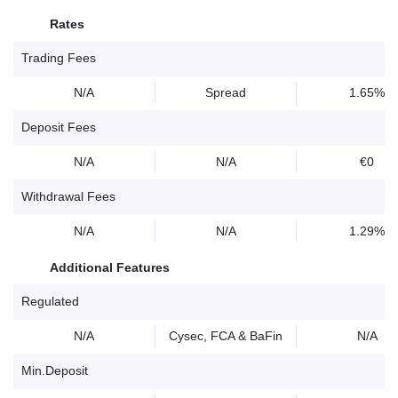
Rates
Trading Fees
N/A
Spread
1.65%
Deposit Fees
N/A
N/A
€0
Withdrawal Fees
N/A
N/A
1.29%
Additional Features
Regulated
N/A
Cysec, FCA & BaFin
N/A
Min.Deposit