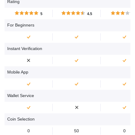
Rating
denaro quando fanno
mercato caratteriz
trading di CFD con XTB....
dall'alta volatilità, co
5
4.5
se sei nella condizi
poter perdere dena
For Beginners
Instant Verification
Mobile App
Wallet Service
Coin Selection
0
50
0