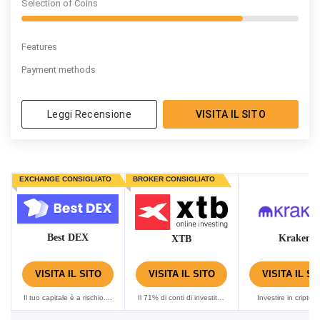
Selection of Coins
Features
Payment methods
Leggi Recensione
VISITA IL SITO
EXCHANGE CONSIGLIATO
BROKER CONSIGLIATO
Best DEX
Kraken
XTB
VISITA IL SITO
VISITA IL SITO
VISITA IL SI
Il tuo capitale è a rischio....
Il 71% di conti di investitori
Investire in criptov
al dettaglio perdono
espone gli utenti a