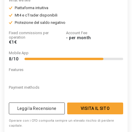
What we like
Piattaforma intuitiva
Mt4 e cTrader disponibili
Protezione del saldo negativo
Fixed commissions per
Account Fee
operation
-
per month
€1€
Mobile App
8/10
Features
Payment methods
Leggi la Recensione
VISITA IL SITO
Operare con i CFD comporta sempre un elevato rischio di perdere
capitale.