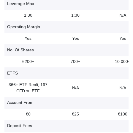
Leverage Max
1:30
1:30
N/A
Operating Margin
Yes
Yes
Yes
No. Of Shares
6200+
700+
10.000+
ETFS
366+ ETF Reali, 167
N/A
N/A
CFD su ETF
Account From
€0
€25
€100
Deposit Fees