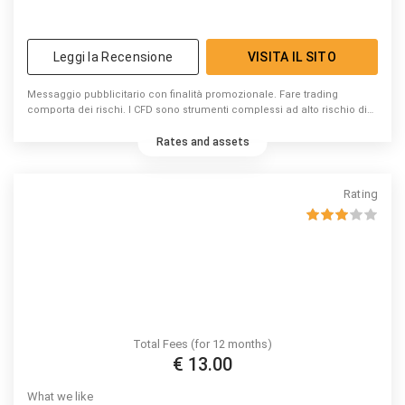
Leggi la Recensione
VISITA IL SITO
Messaggio pubblicitario con finalità promozionale. Fare trading
comporta dei rischi. I CFD sono strumenti complessi ad alto rischio di
perdita di capitale dovuto alla leva. 74% di conti di investitori al dettaglio
perdono denaro a causa delle negoziazioni in CFD con questo
Rates and assets
fornitore. Valuta se puoi permetterti di correre l’elevato rischio di
perdere il tuo denaro.
Rating
Total Fees (for 12 months)
€ 13.00
What we like