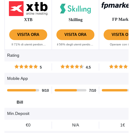
FP Market
XTB
Skilling
VISITA ORA
VISITA ORA
VISITA OR
Il 71% di utenti perdono
il 56% degli utenti perdono
Operare con i C
denaro con questo
denaro usando questo
comporta sempre
Rating
provider facendo trading di
provider per fare trading di
elevato rischio di p
CFD. Per favore considera
CFD. Per favore considera
capitale.......
5
4.5
se puoi correre il rischio di
se puoi correre il rischio di
perdere denaro.......
perdere denaro.......
Mobile App
9/10
7/10
Bill
Min.Deposit
€0
N/A
1€