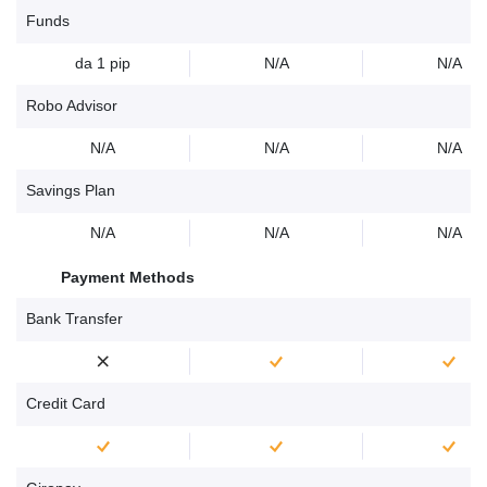
Funds
da 1 pip
N/A
N/A
Robo Advisor
N/A
N/A
N/A
Savings Plan
N/A
N/A
N/A
Payment Methods
Bank Transfer
Credit Card