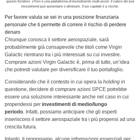
questo fornitore. eToro è una piattaforma di investimento multi-asset. Il valore dei tuoi
investimenti può aumentare o diminuire. Il tuo capitale è a rischio.
Per favore valuta se sei in una posizione finanziaria
personale che ti permette di correre il rischio di perdere
denaro
Chiunque conosca il settore aerospaziale, sarà
probabilmente già consapevole che titoli come Virgin
Galactic
rientrano tra i più interessati su cui investire.
Comprare azioni Virgin Galactic è, prima di tutto, un’idea
che potresti valutare per diversificare il tuo portafoglio.
Considerando che il contesto in cui opera la
holding
in
questione, decidere di comprare azioni SPCE potrebbe
essere una soluzione interessante anche nel caso in cui
propendessi per
investimenti di medio/lungo
periodo
. Infatti, possiamo anticipare che gli esperti
inseriscono il settore aerospaziale tra i più propensi ad una
crescita futura.
Intanto, ti proponiamo alcune informazioni essenziali per