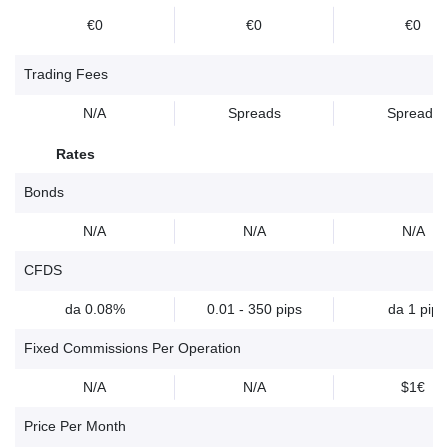
€0
€0
€0
Trading Fees
N/A
Spreads
Spreads
Rates
Bonds
N/A
N/A
N/A
CFDS
da 0.08%
0.01 - 350 pips
da 1 pip
Fixed Commissions Per Operation
N/A
N/A
$1€
Price Per Month