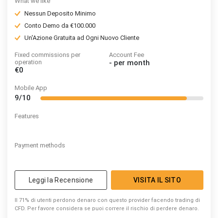
What we like
Nessun Deposito Minimo
Conto Demo da €100.000
Un'Azione Gratuita ad Ogni Nuovo Cliente
Fixed commissions per
Account Fee
operation
-
per month
€0
Mobile App
9/10
Features
Payment methods
Leggi la Recensione
VISITA IL SITO
Il 71% di utenti perdono denaro con questo provider facendo trading di
CFD. Per favore considera se puoi correre il rischio di perdere denaro.