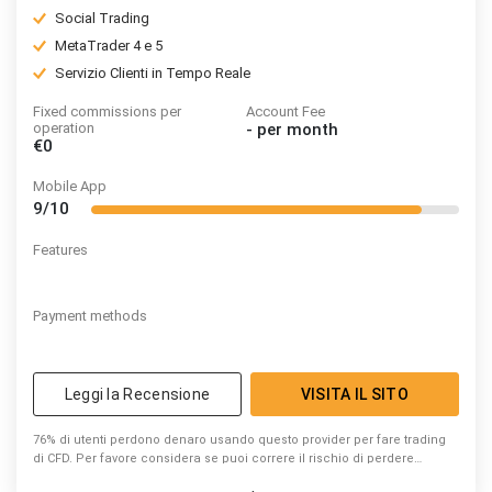
Social Trading
MetaTrader 4 e 5
Servizio Clienti in Tempo Reale
Fixed commissions per
Account Fee
operation
-
per month
€0
Mobile App
9/10
Features
Payment methods
Leggi la Recensione
VISITA IL SITO
76% di utenti perdono denaro usando questo provider per fare trading
di CFD. Per favore considera se puoi correre il rischio di perdere
denaro.