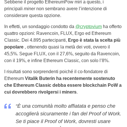
Sebbene il progetto EthereumPow miri a questo, i
principali
miner
non sembrano avere l’intenzione di
considerare questa opzione.
In effetti, un sondaggio condotto da
@cryptovium
ha offerto
quattro opzioni: Ravencoin, FLUX, Ergo ed Ethereum
Classic. Dei 4.895 partecipanti,
Ergo è stata la scelta più
popolare
, ottenendo quasi la metà dei voti, ovvero il
45,5%. Segue FLUX, con il 27,6%, seguito da Ravencoin,
con il 19%, e infine Ethereum Classic, con solo l’8%.
I risultati sono sorprendenti poiché il co-fondatore di
Ethereum
Vitalik Buterin ha recentemente sostenuto
che Ethereum Classic debba essere blockchain PoW a
cui dovrebbero rivolgersi i miners
.
“È una comunità molto affiatata e penso che
accoglierà sicuramente i fan del Proof of Work.
Se ti piace il Proof of Work, dovresti usare