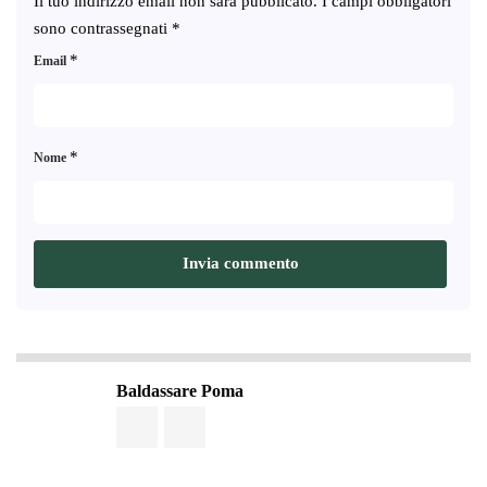
Il tuo indirizzo email non sarà pubblicato.
I campi obbligatori
sono contrassegnati
*
*
Email
*
Nome
Baldassare Poma