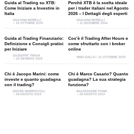
Guida al Trading su XTB:
Perchè XTB è la scelta ideale
Come Iniziare a Investire in
per i trader italiani nel Agosto
Italia
2026 – I Dettagli degli esperti
GIULIANA MORELLI
GIULIANA MORELLI
16 OTTOBRE 2025
11 DICEMBRE 2024
Guida al Trading Finanziario:
Cos’è il Trading After Hours e
Definizione e Consigli pratici
come sfruttarlo con i broker
per Iniziare
online
GIUSEPPE TRAVIA
NINO GALLO
21 OTTOBRE 2025
16 GENNAIO 2026
Chi è Jacopo Marini: come
Chi è Marco Casario? Quanto
investe e quanto guadagna
guadagna? La sua strategia
con il trading?
funziona?
DAVIDE MARROCCOLI
BALDASSARE POMA
28 AGOSTO 2024
28 AGOSTO 2024