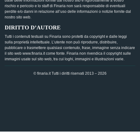
base delle informazioni fornite dal nostro sito è rigorosamente a vostro
rischio e pericolo e lo staff di Finaria non sarà responsabile di eventuali
perdite e/o danni in relazione all’uso delle informazioni o notizie fornite dal
nostro sito web.
DIRITTO D’AUTORE
Tutti i contenuti testuali su Finaria sono protetti da copyright e dalle leggi
sulla proprietà intellettuale. L’utente non può riprodurre, distribuire,
pubblicare o trasmettere qualsiasi contenuto, frase, immagine senza indicare
il sito web www.finaria.it come fonte. Finaria non rivendica il copyright sulle
immagini usate sul sito web, tra cui loghi, immagini e illustrazioni varie.
© finaria.it Tutti i diritti riservati 2013 – 2026
AVVISO GDPR - Questo sito utilizza i cookies per offrire la