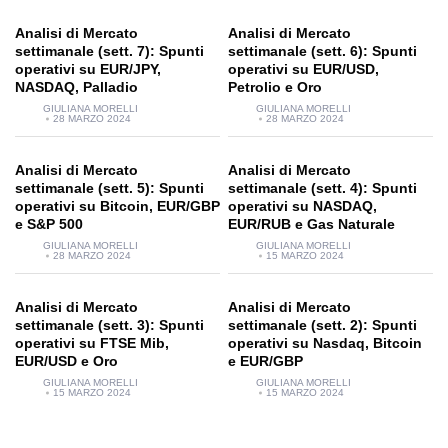
Analisi di Mercato
Analisi di Mercato
settimanale (sett. 7): Spunti
settimanale (sett. 6): Spunti
operativi su EUR/JPY,
operativi su EUR/USD,
NASDAQ, Palladio
Petrolio e Oro
GIULIANA MORELLI
GIULIANA MORELLI
28 MARZO 2024
28 MARZO 2024
Analisi di Mercato
Analisi di Mercato
settimanale (sett. 5): Spunti
settimanale (sett. 4): Spunti
operativi su Bitcoin, EUR/GBP
operativi su NASDAQ,
e S&P 500
EUR/RUB e Gas Naturale
GIULIANA MORELLI
GIULIANA MORELLI
28 MARZO 2024
15 MARZO 2024
Analisi di Mercato
Analisi di Mercato
settimanale (sett. 3): Spunti
settimanale (sett. 2): Spunti
operativi su FTSE Mib,
operativi su Nasdaq, Bitcoin
EUR/USD e Oro
e EUR/GBP
GIULIANA MORELLI
GIULIANA MORELLI
15 MARZO 2024
15 MARZO 2024