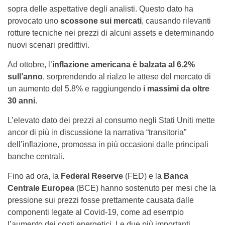
sopra delle aspettative degli analisti. Questo dato ha
provocato uno
scossone sui mercati
, causando rilevanti
rotture tecniche nei prezzi di alcuni assets e determinando
nuovi scenari predittivi.
Ad ottobre, l’
inflazione americana è balzata al 6.2%
sull’anno
, sorprendendo al rialzo le attese del mercato di
un aumento del 5.8% e raggiungendo
i massimi da oltre
30 anni
.
L’elevato dato dei prezzi al consumo negli Stati Uniti mette
ancor di più in discussione la narrativa “transitoria”
dell’inflazione, promossa in più occasioni dalle principali
banche centrali.
Fino ad ora, la
Federal Reserve
(FED) e la
Banca
Centrale Europea
(BCE) hanno sostenuto per mesi che la
pressione sui prezzi fosse prettamente causata dalle
componenti legate al Covid-19, come ad esempio
l’aumento dei costi energetici. Le due più importanti