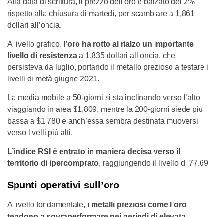
Alla data di scrittura, il prezzo dell’oro è balzato del 2%
rispetto alla chiusura di martedì, per scambiare a 1,861
dollari all’oncia.
A livello grafico,
l’oro ha rotto al rialzo un importante
livello di resistenza
a 1,835 dollari all’oncia, che
persisteva da luglio, portando il metallo prezioso a testare i
livelli di metà giugno 2021.
La media mobile a 50-giorni si sta inclinando verso l’alto,
viaggiando in area $1,809, mentre la 200-giorni siede più
bassa a $1,780 e anch’essa sembra destinata muoversi
verso livelli più alti.
L’indice RSI è entrato in maniera decisa verso il
territorio di ipercomprato
, raggiungendo il livello di 77.69
Spunti operativi sull’oro
A livello fondamentale,
i metalli preziosi come l’oro
tendono a sovraperformare nei periodi di elevata