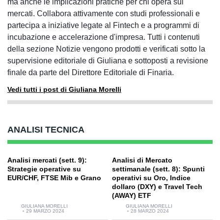
ma anche le implicazioni pratiche per chi opera sui
mercati. Collabora attivamente con studi professionali e
partecipa a iniziative legate al Fintech e a programmi di
incubazione e accelerazione d'impresa. Tutti i contenuti
della sezione Notizie vengono prodotti e verificati sotto la
supervisione editoriale di Giuliana e sottoposti a revisione
finale da parte del Direttore Editoriale di Finaria.
Vedi tutti i post di Giuliana Morelli
ANALISI TECNICA
Analisi mercati (sett. 9):
Analisi di Mercato
Strategie operative su
settimanale (sett. 8): Spunti
EUR/CHF, FTSE Mib e Grano
operativi su Oro, Indice
dollaro (DXY) e Travel Tech
(AWAY) ETF
GIULIANA MORELLI
GIULIANA MORELLI
29 MARZO 2024
28 MARZO 2024