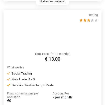
perdono denaro a causa delle negoziazioni in CFD con questo
Rates and assets
fornitore. Valuta se puoi permetterti di correre l’elevato rischio di
perdere il tuo denaro.
Rating
Total Fees (for 12 months)
€ 13.00
What we like
Social Trading
MetaTrader 4 e 5
Servizio Clienti in Tempo Reale
Fixed commissions per
Account Fee
operation
-
per month
€0