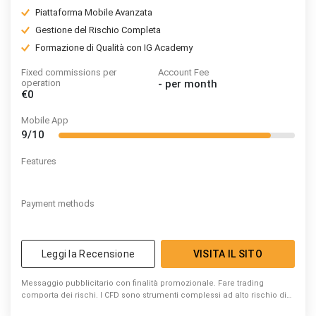
Piattaforma Mobile Avanzata
Gestione del Rischio Completa
Formazione di Qualità con IG Academy
Fixed commissions per
Account Fee
operation
-
per month
€0
Mobile App
9/10
Features
Payment methods
Leggi la Recensione
VISITA IL SITO
Messaggio pubblicitario con finalità promozionale. Fare trading
comporta dei rischi. I CFD sono strumenti complessi ad alto rischio di
perdita di capitale dovuto alla leva. 74% di conti di investitori al dettaglio