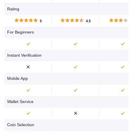
al dettaglio perdono
espone gli utenti a
Rating
denaro quando fanno
mercato caratteriz
trading di CFD con XTB....
dall'alta volatilità, co
5
4.5
se sei nella condizi
poter perdere dena
For Beginners
Instant Verification
Mobile App
Wallet Service
Coin Selection