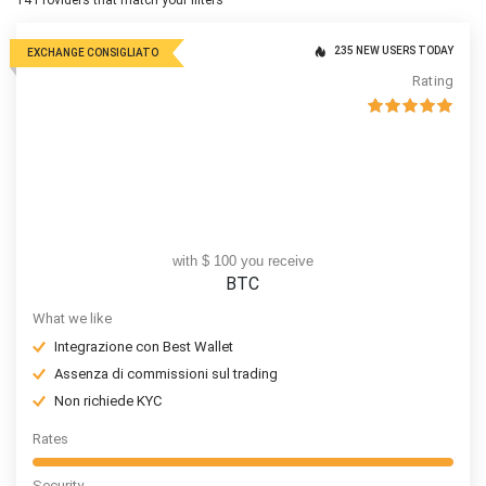
14
Providers that match your filters
235 NEW USERS TODAY
EXCHANGE CONSIGLIATO
Rating
with $ 100 you receive
BTC
What we like
Integrazione con Best Wallet
Assenza di commissioni sul trading
Non richiede KYC
Rates
Security