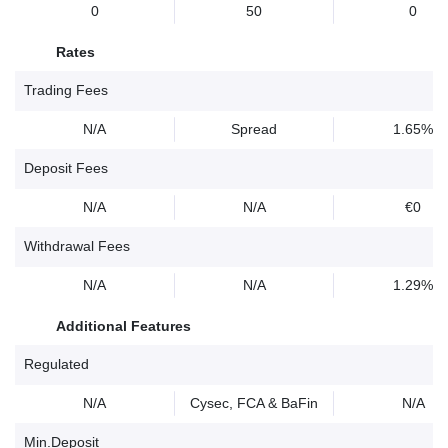
0
50
0
Rates
Trading Fees
N/A
Spread
1.65%
Deposit Fees
N/A
N/A
€0
Withdrawal Fees
N/A
N/A
1.29%
Additional Features
Regulated
N/A
Cysec, FCA & BaFin
N/A
Min.Deposit