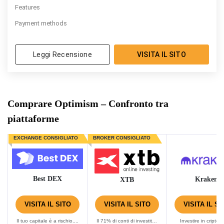
Features
Payment methods
Leggi Recensione
VISITA IL SITO
Comprare Optimism – Confronto tra
piattaforme
EXCHANGE CONSIGLIATO
BROKER CONSIGLIATO
Best DEX
Kraken
XTB
VISITA IL SITO
VISITA IL SITO
VISITA IL SI
Il tuo capitale è a rischio....
Il 71% di conti di investitori
Investire in criptov