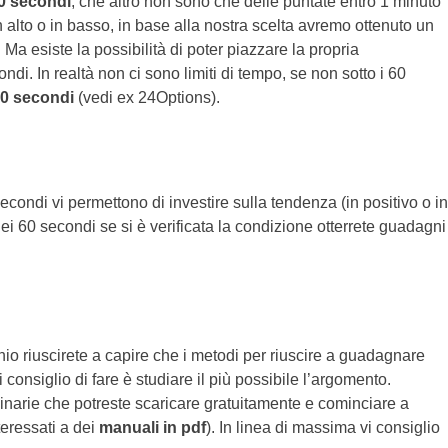
0 secondi
, che altro non sono che delle puntate entro 1 minuto
 in alto o in basso, in base alla nostra scelta avremo ottenuto un
a esiste la possibilità di poter piazzare la propria
di. In realtà non ci sono limiti di tempo, se non sotto i 60
0 secondi
(vedi ex 24Options).
ondi vi permettono di investire sulla tendenza (in positivo o in
dei 60 secondi se si è verificata la condizione otterrete guadagni
o riuscirete a capire che i metodi per riuscire a guadagnare
 consiglio di fare è studiare il più possibile l’argomento.
 binarie che potreste scaricare gratuitamente e cominciare a
teressati a dei
manuali in pdf
). In linea di massima vi consiglio