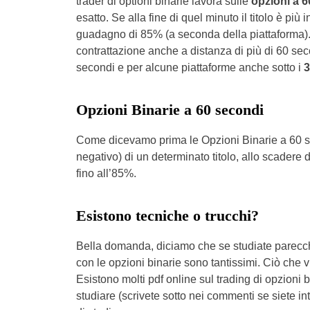
trader di optioni binarie lavora sulle
opzioni a 6
esatto. Se alla fine di quel minuto il titolo è più
guadagno di 85% (a seconda della piattaforma). M
contrattazione anche a distanza di più di 60 secon
secondi e per alcune piattaforme anche sotto i
3
Opzioni Binarie a 60 secondi
Come dicevamo prima le Opzioni Binarie a 60 sec
negativo) di un determinato titolo, allo scadere 
fino all’85%.
Esistono tecniche o trucchi?
Bella domanda, diciamo che se studiate parecchi
con le opzioni binarie sono tantissimi. Ciò che vi
Esistono molti pdf online sul trading di opzioni
studiare (scrivete sotto nei commenti se siete in