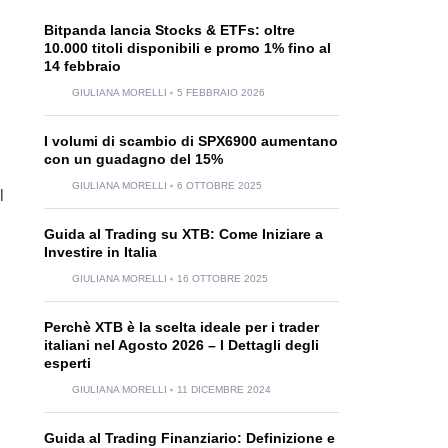
Bitpanda lancia Stocks & ETFs: oltre
10.000 titoli disponibili e promo 1% fino al
14 febbraio
GIULIANA MORELLI
5 FEBBRAIO 2026
I volumi di scambio di SPX6900 aumentano
con un guadagno del 15%
GIULIANA MORELLI
6 OTTOBRE 2025
l
Guida al Trading su XTB: Come Iniziare a
Investire in Italia
GIULIANA MORELLI
16 OTTOBRE 2025
Perchè XTB è la scelta ideale per i trader
italiani nel Agosto 2026 – I Dettagli degli
esperti
GIULIANA MORELLI
11 DICEMBRE 2024
Guida al Trading Finanziario: Definizione e