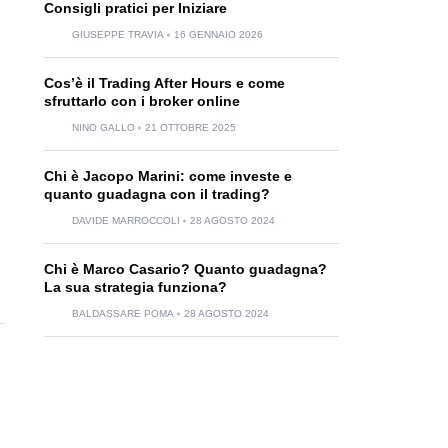
Consigli pratici per Iniziare
GIUSEPPE TRAVIA
16 GENNAIO 2026
Cos’è il Trading After Hours e come
sfruttarlo con i broker online
NINO GALLO
21 OTTOBRE 2025
Chi è Jacopo Marini: come investe e
quanto guadagna con il trading?
DAVIDE MARROCCOLI
28 AGOSTO 2024
Chi è Marco Casario? Quanto guadagna?
La sua strategia funziona?
BALDASSARE POMA
28 AGOSTO 2024