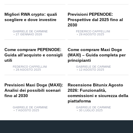
Migliori RWA crypto: quali
Previsioni PEPENODE:
scegliere e dove investire
Prospettive dal 2025 fino al
2030
GABRIELE DE CARMINE
FEDERICO CAPPELLINI
27 GENNAIO 2026
29 AGOSTO 2025
Come comprare PEPENODE:
Come comprare Maxi Doge
Guida all’acquisto e consigli
(MAXI) – Guida completa per
utili
principianti
FEDERICO CAPPELLINI
GABRIELE DE CARMINE
28 AGOSTO 2025
12 AGOSTO 2025
Previsioni Maxi Doge (MAXI):
Recensione Bitunix Agosto
Analisi dei possibili scenari
2026: Funzionalità,
fino al 2030
commissioni e sicurezza della
piattaforma
GABRIELE DE CARMINE
GABRIELE DE CARMINE
7 AGOSTO 2025
30 LUGLIO 2025