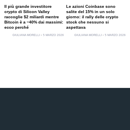
Il più grande investitore
Le azioni Coinbase sono
crypto di Silicon Valley
salite del 15% in un solo
raccoglie $2 miliardi mentre
giorno: il rally delle crypto
Bitcoin è a −40% dai massimi:
stock che nessuno si
ecco perché
aspettava
GIULIANA MORELLI
5 MARZO 2026
GIULIANA MORELLI
5 MARZO 2026