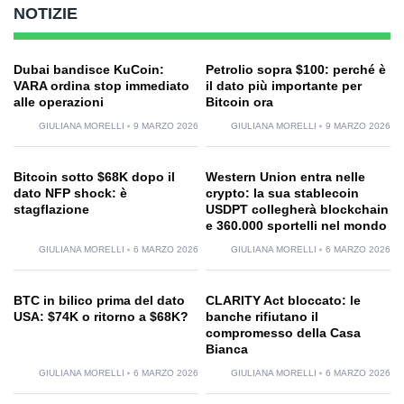
NOTIZIE
Dubai bandisce KuCoin:
Petrolio sopra $100: perché è
VARA ordina stop immediato
il dato più importante per
alle operazioni
Bitcoin ora
GIULIANA MORELLI
9 MARZO 2026
GIULIANA MORELLI
9 MARZO 2026
Bitcoin sotto $68K dopo il
Western Union entra nelle
dato NFP shock: è
crypto: la sua stablecoin
stagflazione
USDPT collegherà blockchain
e 360.000 sportelli nel mondo
GIULIANA MORELLI
6 MARZO 2026
GIULIANA MORELLI
6 MARZO 2026
BTC in bilico prima del dato
CLARITY Act bloccato: le
USA: $74K o ritorno a $68K?
banche rifiutano il
compromesso della Casa
Bianca
GIULIANA MORELLI
6 MARZO 2026
GIULIANA MORELLI
6 MARZO 2026