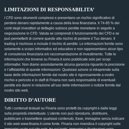
LIMITAZIONI DI RESPONSABILITA’
I CFD sono strumenti complessi e presentano un rischio significativo di
perdere denaro rapidamente a causa della leva finanziaria. Il 74-85 % dei
conti degli investitori al dettaglio subisce perdite monetarie in seguito a
negoziazione in CFD. Valuta se comprendi il funzionamento dei CFD e se
può permetterti di correre questo alto rischio di perdere il Tuo denaro. Il
trading è rischioso e include il rischio di perdite. Le informazioni fornite sono
solamente a scopo informativo ed educativo e non rappresentano alcun tipo
di consulenza finanziaria e/o raccomandazione di investimento. Tutte le
informazioni che troverai su Finaria.it sono pubblicate solo per scopi
informativi. Non diamo assolutamente alcuna garanzia riguardo la precisione
e l’affidabilità di queste informazioni. Qualsiasi azione si intraprende sulla
base delle informazioni fornite dal nostro sito è rigorosamente a vostro
rischio e pericolo e lo staff di Finaria non sarà responsabile di eventuali
perdite e/o danni in relazione all’uso delle informazioni o notizie fornite dal
nostro sito web.
DIRITTO D’AUTORE
Tutti i contenuti testuali su Finaria sono protetti da copyright e dalle leggi
sulla proprietà intellettuale. L’utente non può riprodurre, distribuire,
pubblicare o trasmettere qualsiasi contenuto, frase, immagine senza indicare
il sito web www.finaria.it come fonte. Finaria non rivendica il copyright sulle