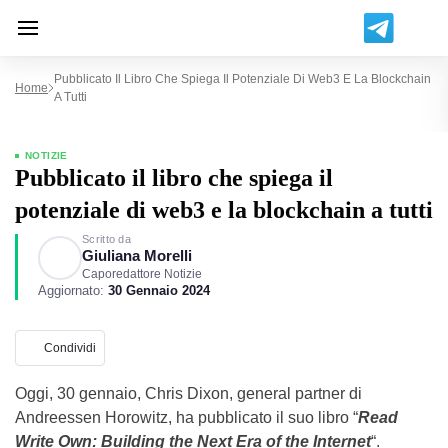
Pubblicato Il Libro Che Spiega Il Potenziale Di Web3 E La Blockchain
Home
A Tutti
NOTIZIE
Pubblicato il libro che spiega il
potenziale di web3 e la blockchain a tutti
Scritto da
Giuliana Morelli
Caporedattore Notizie
Aggiornato:
30 Gennaio 2024
Condividi
Oggi, 30 gennaio, Chris Dixon, general partner di
Andreessen Horowitz, ha pubblicato il suo libro “
Read
Write Own: Building the Next Era of the Internet
“.