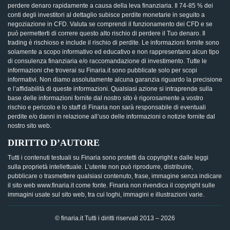
perdere denaro rapidamente a causa della leva finanziaria. Il 74-85 % dei
conti degli investitori al dettaglio subisce perdite monetarie in seguito a
negoziazione in CFD. Valuta se comprendi il funzionamento dei CFD e se
può permetterti di correre questo alto rischio di perdere il Tuo denaro. Il
trading è rischioso e include il rischio di perdite. Le informazioni fornite sono
solamente a scopo informativo ed educativo e non rappresentano alcun tipo
di consulenza finanziaria e/o raccomandazione di investimento. Tutte le
informazioni che troverai su Finaria.it sono pubblicate solo per scopi
informativi. Non diamo assolutamente alcuna garanzia riguardo la precisione
e l’affidabilità di queste informazioni. Qualsiasi azione si intraprende sulla
base delle informazioni fornite dal nostro sito è rigorosamente a vostro
rischio e pericolo e lo staff di Finaria non sarà responsabile di eventuali
perdite e/o danni in relazione all’uso delle informazioni o notizie fornite dal
nostro sito web.
DIRITTO D’AUTORE
Tutti i contenuti testuali su Finaria sono protetti da copyright e dalle leggi
sulla proprietà intellettuale. L’utente non può riprodurre, distribuire,
pubblicare o trasmettere qualsiasi contenuto, frase, immagine senza indicare
il sito web www.finaria.it come fonte. Finaria non rivendica il copyright sulle
immagini usate sul sito web, tra cui loghi, immagini e illustrazioni varie.
© finaria.it Tutti i diritti riservati 2013 – 2026