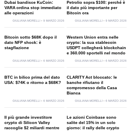
Dubai bandisce KuCoin:
Petrolio sopra $100: perché è
VARA ordina stop immediato
il dato più importante per
alle operazioni
Bitcoin ora
GIULIANA MORELLI
9 MARZO 2026
GIULIANA MORELLI
9 MARZO 2026
Bitcoin sotto $68K dopo il
Western Union entra nelle
dato NFP shock: è
crypto: la sua stablecoin
stagflazione
USDPT collegherà blockchain
e 360.000 sportelli nel mondo
GIULIANA MORELLI
6 MARZO 2026
GIULIANA MORELLI
6 MARZO 2026
BTC in bilico prima del dato
CLARITY Act bloccato: le
USA: $74K o ritorno a $68K?
banche rifiutano il
compromesso della Casa
Bianca
GIULIANA MORELLI
6 MARZO 2026
GIULIANA MORELLI
6 MARZO 2026
Il più grande investitore
Le azioni Coinbase sono
crypto di Silicon Valley
salite del 15% in un solo
raccoglie $2 miliardi mentre
giorno: il rally delle crypto