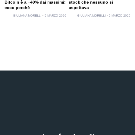
Bitcoin è a −40% dai massimi:
stock che nessuno si
ecco perché
aspettava
GIULIANA MORELLI
5 MARZO 2026
GIULIANA MORELLI
5 MARZO 2026