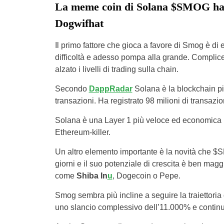
La meme coin di Solana $SMOG ha pr
Dogwifhat
Il primo fattore che gioca a favore di Smog è di
difficoltà e adesso pompa alla grande. Complic
alzato i livelli di trading sulla chain.
Secondo
DappRadar
Solana è la blockchain più 
transazioni. Ha registrato 98 milioni di transazio
Solana è una Layer 1 più veloce ed economica ri
Ethereum-killer.
Un altro elemento importante è la novità che 
giorni e il suo potenziale di crescita è ben mag
come
Shiba In
u
, Dogecoin o Pepe.
Smog sembra più incline a seguire la traiettoria 
uno slancio complessivo dell’11.000% e continu