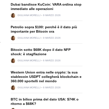
Dubai bandisce KuCoin: VARA ordina stop
immediato alle operazioni
GIULIANA MORELLI
9 MARZO 2026
Petrolio sopra $100: perché è il dato più
importante per Bitcoin ora
GIULIANA MORELLI
9 MARZO 2026
.
Bitcoin sotto $68K dopo il dato NFP
shock: è stagflazione
GIULIANA MORELLI
6 MARZO 2026
Western Union entra nelle crypto: la sua
stablecoin USDPT collegherà blockchain e
360.000 sportelli nel mondo
GIULIANA MORELLI
6 MARZO 2026
BTC in bilico prima del dato USA: $74K o
ritorno a $68K?