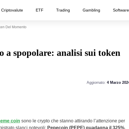
Criptovalute
ETF
Trading
Gambling
Software
oken Del Momento
a spopolare: analisi sui token
Aggiornato:
4 Marzo 202
meme coin
sono le crypto che stanno attirando l’attenzione per
istrato slanci notevoli:
Pepecoin (PEPE) guadagna il 325%,