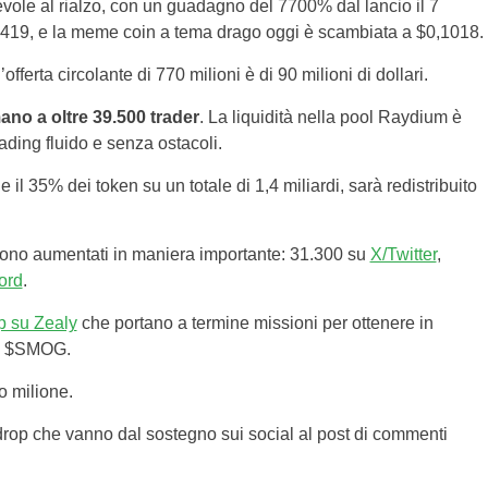
ole al rialzo, con un guadagno del 7700% dal lancio il 7
1419, e la meme coin a tema drago oggi è scambiata a $0,1018.
offerta circolante di 770 milioni è di 90 milioni di dollari.
no a oltre 39.500 trader
. La liquidità nella pool Raydium è
rading fluido e senza ostacoli.
 il 35% dei token su un totale di 1,4 miliardi, sarà redistribuito
 sono aumentati in maniera importante: 31.300 su
X/Twitter
,
ord
.
p su Zealy
che portano a termine missioni per ottenere in
op $SMOG.
o milione.
rdrop che vanno dal sostegno sui social al post di commenti