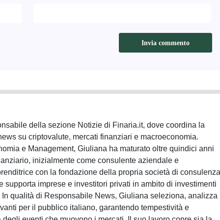
sabile della sezione Notizie di Finaria.it, dove coordina la
news su criptovalute, mercati finanziari e macroeconomia.
nomia e Management, Giuliana ha maturato oltre quindici anni
inanziario, inizialmente come consulente aziendale e
nditrice con la fondazione della propria società di consulenz
e supporta imprese e investitori privati in ambito di investimenti
a. In qualità di Responsabile News, Giuliana seleziona, analizza
evanti per il pubblico italiano, garantendo tempestività e
 degli eventi che muovono i mercati. Il suo lavoro copre sia la