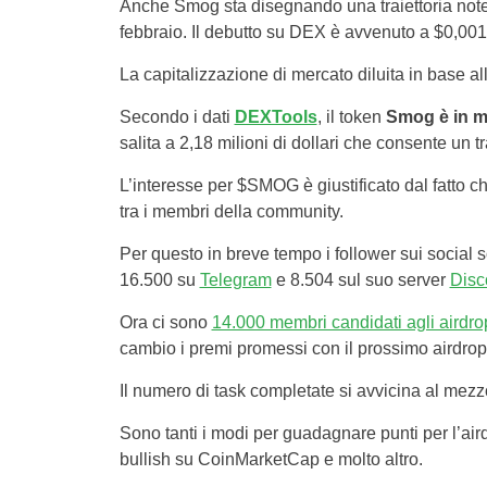
Anche Smog sta disegnando una traiettoria notev
febbraio. Il debutto su DEX è avvenuto a $0,00
La capitalizzazione di mercato diluita in base all’
Secondo i dati
DEXTools
, il token
Smog è in ma
salita a 2,18 milioni di dollari che consente un t
L’interesse per $SMOG è giustificato dal fatto che
tra i membri della community.
Per questo in breve tempo i follower sui social
16.500 su
Telegram
e 8.504 sul suo server
Disc
Ora ci sono
14.000 membri candidati agli airdro
cambio i premi promessi con il prossimo airdr
Il numero di task completate si avvicina al mezz
Sono tanti i modi per guadagnare punti per l’ai
bullish su CoinMarketCap e molto altro.