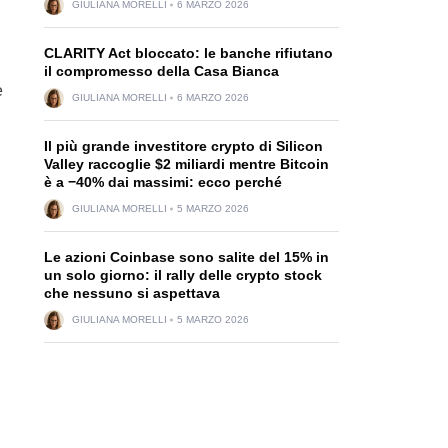
GIULIANA MORELLI
6 MARZO 2026
CLARITY Act bloccato: le banche rifiutano
il compromesso della Casa Bianca
e
GIULIANA MORELLI
6 MARZO 2026
Il più grande investitore crypto di Silicon
Valley raccoglie $2 miliardi mentre Bitcoin
è a −40% dai massimi: ecco perché
GIULIANA MORELLI
5 MARZO 2026
Le azioni Coinbase sono salite del 15% in
un solo giorno: il rally delle crypto stock
che nessuno si aspettava
GIULIANA MORELLI
5 MARZO 2026