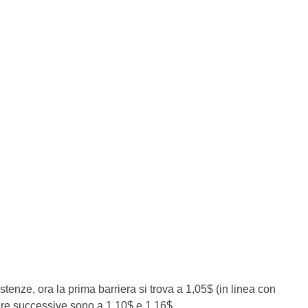
sistenze, ora la prima barriera si trova a 1,05$ (in linea con
iere successive sono a 1,10$ e 1,16$.