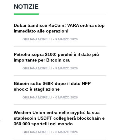
NOTIZIE
Dubai bandisce KuCoin: VARA ordina stop
immediato alle operazioni
GIULIANA MORELLI
9 MARZO 2026
Petrolio sopra $100: perché è il dato più
importante per Bitcoin ora
GIULIANA MORELLI
9 MARZO 2026
Bitcoin sotto $68K dopo il dato NFP
shock: è stagflazione
GIULIANA MORELLI
6 MARZO 2026
Western Union entra nelle crypto: la sua
stablecoin USDPT collegherà blockchain e
e
360.000 sportelli nel mondo
GIULIANA MORELLI
6 MARZO 2026