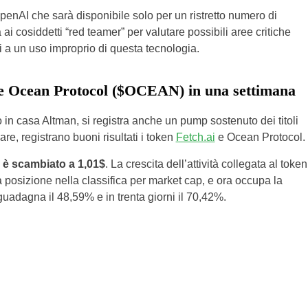
OpenAI che sarà disponibile solo per un ristretto numero di
 ai cosiddetti “red teamer” per valutare possibili aree critiche
i a un uso improprio di questa tecnologia.
 e Ocean Protocol ($OCEAN) in una settimana
cio in casa Altman, si registra anche un pump sostenuto dei titoli
lare, registrano buoni risultati i token
Fetch.ai
e Ocean Protocol.
d è scambiato a 1,01$
. La crescita dell’attività collegata al token
 posizione nella classifica per market cap, e ora occupa la
uadagna il 48,59% e in trenta giorni il 70,42%.