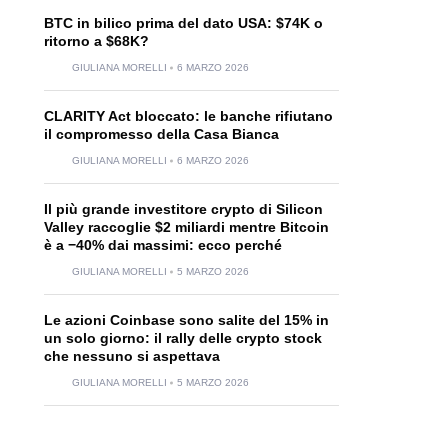
BTC in bilico prima del dato USA: $74K o
ritorno a $68K?
GIULIANA MORELLI
6 MARZO 2026
CLARITY Act bloccato: le banche rifiutano
il compromesso della Casa Bianca
GIULIANA MORELLI
6 MARZO 2026
Il più grande investitore crypto di Silicon
Valley raccoglie $2 miliardi mentre Bitcoin
è a −40% dai massimi: ecco perché
GIULIANA MORELLI
5 MARZO 2026
Le azioni Coinbase sono salite del 15% in
un solo giorno: il rally delle crypto stock
che nessuno si aspettava
GIULIANA MORELLI
5 MARZO 2026