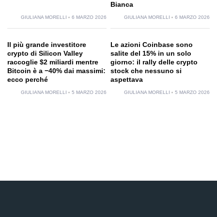
Bianca
GIULIANA MORELLI
6 MARZO 2026
GIULIANA MORELLI
6 MARZO 2026
Il più grande investitore
Le azioni Coinbase sono
crypto di Silicon Valley
salite del 15% in un solo
raccoglie $2 miliardi mentre
giorno: il rally delle crypto
Bitcoin è a −40% dai massimi:
stock che nessuno si
ecco perché
aspettava
GIULIANA MORELLI
5 MARZO 2026
GIULIANA MORELLI
5 MARZO 2026