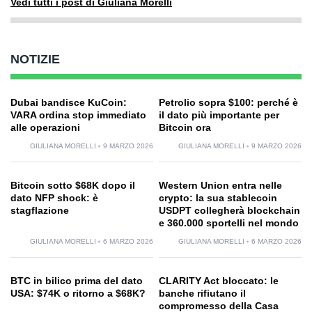
Vedi tutti i post di Giuliana Morelli
NOTIZIE
Dubai bandisce KuCoin:
Petrolio sopra $100: perché è
VARA ordina stop immediato
il dato più importante per
alle operazioni
Bitcoin ora
GIULIANA MORELLI
9 MARZO 2026
GIULIANA MORELLI
9 MARZO 2026
Bitcoin sotto $68K dopo il
Western Union entra nelle
dato NFP shock: è
crypto: la sua stablecoin
stagflazione
USDPT collegherà blockchain
e 360.000 sportelli nel mondo
GIULIANA MORELLI
6 MARZO 2026
GIULIANA MORELLI
6 MARZO 2026
BTC in bilico prima del dato
CLARITY Act bloccato: le
USA: $74K o ritorno a $68K?
banche rifiutano il
compromesso della Casa