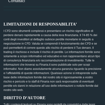
Contattaci
LIMITAZIONI DI RESPONSABILITA’
I CFD sono strumenti complessi e presentano un rischio significativo di
perdere denaro rapidamente a causa della leva finanziaria. Il 74-85 % dei
conti degli investitori al dettaglio subisce perdite monetarie in seguito a
negoziazione in CFD. Valuta se comprendi il funzionamento dei CFD e se
può permetterti di correre questo alto rischio di perdere il Tuo denaro. Il
trading è rischioso e include il rischio di perdite. Le informazioni fornite sono
solamente a scopo informativo ed educativo e non rappresentano alcun tipo
di consulenza finanziaria e/o raccomandazione di investimento. Tutte le
informazioni che troverai su Finaria.it sono pubblicate solo per scopi
informativi. Non diamo assolutamente alcuna garanzia riguardo la precisione
e l’affidabilità di queste informazioni. Qualsiasi azione si intraprende sulla
base delle informazioni fornite dal nostro sito è rigorosamente a vostro
rischio e pericolo e lo staff di Finaria non sarà responsabile di eventuali
perdite e/o danni in relazione all’uso delle informazioni o notizie fornite dal
nostro sito web.
DIRITTO D’AUTORE
Tutti i contenuti testuali su Finaria sono protetti da copyright e dalle leggi