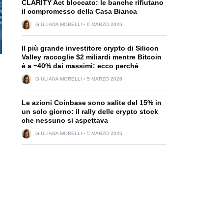
CLARITY Act bloccato: le banche rifiutano
il compromesso della Casa Bianca
GIULIANA MORELLI
6 MARZO 2026
Il più grande investitore crypto di Silicon
Valley raccoglie $2 miliardi mentre Bitcoin
è a −40% dai massimi: ecco perché
GIULIANA MORELLI
5 MARZO 2026
Le azioni Coinbase sono salite del 15% in
un solo giorno: il rally delle crypto stock
che nessuno si aspettava
GIULIANA MORELLI
5 MARZO 2026