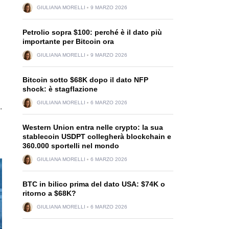
GIULIANA MORELLI
9 MARZO 2026
Petrolio sopra $100: perché è il dato più
importante per Bitcoin ora
GIULIANA MORELLI
9 MARZO 2026
Bitcoin sotto $68K dopo il dato NFP
shock: è stagflazione
GIULIANA MORELLI
6 MARZO 2026
.
Western Union entra nelle crypto: la sua
stablecoin USDPT collegherà blockchain e
360.000 sportelli nel mondo
GIULIANA MORELLI
6 MARZO 2026
BTC in bilico prima del dato USA: $74K o
ritorno a $68K?
GIULIANA MORELLI
6 MARZO 2026