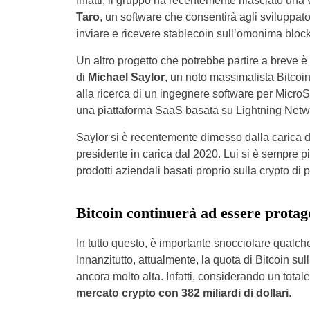
Infatti, il gruppo ha recentemente rilasciato una 
Taro
, un software che consentirà agli sviluppator
inviare e ricevere stablecoin sull’omonima bloc
Un altro progetto che potrebbe partire a breve è
di
Michael Saylor
, un noto massimalista Bitcoi
alla ricerca di un ingegnere software per MicroS
una piattaforma SaaS basata su Lightning Netw
Saylor si è recentemente dimesso dalla carica d
presidente in carica dal 2020. Lui si è sempre p
prodotti aziendali basati proprio sulla crypto di p
Bitcoin continuerà ad essere prota
In tutto questo, è importante snocciolare qualche 
Innanzitutto, attualmente, la quota di Bitcoin sul
ancora molto alta. Infatti, considerando un totale 
mercato crypto con 382 miliardi di dollari
.