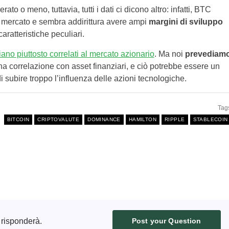
rato o meno, tuttavia, tutti i dati ci dicono altro: infatti, BTC
l mercato e sembra addirittura avere ampi
margini di sviluppo
caratteristiche peculiari.
iano piuttosto correlati al mercato azionario
. Ma noi
prevediam
na correlazione con asset finanziari, e ciò potrebbe essere un
i subire troppo l’influenza delle azioni tecnologiche.
Tag
BITCOIN
CRIPTOVALUTE
DOMINANCE
HAMILTON
RIPPLE
STABLECOIN
 risponderà.
Post your Question