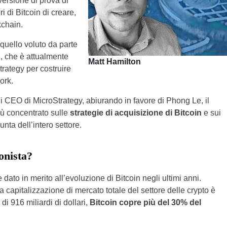
versione di prova di
i di Bitcoin di creare,
kchain.
 quello voluto da parte
n, che è attualmente
Matt Hamilton
trategy per costruire
ork.
i CEO di MicroStrategy, abiurando in favore di Phong Le, il
iù concentrato sulle
strategie di acquisizione di Bitcoin
e sui
unta dell’intero settore.
gonista?
dato in merito all’evoluzione di Bitcoin negli ultimi anni.
la capitalizzazione di mercato totale del settore delle crypto è
di 916 miliardi di dollari,
Bitcoin copre più del 30% del