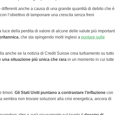
 differenti anche a causa di una grande quantità di debito che è
con l’obiettivo di tamponare una crescita senza freni
luce della perdita di valore di alcune delle valute più important
britannica
, che sta spingendo molti inglesi a
puntare sulle
la anche se la notizia di Credit Suisse crea turbamento su tutto
 è
una situazione più unica che rara
in un momento in cui tutte
 timori.
Gli Stati Uniti puntano a contrastare l’inflazione
con
a sembra non trovare soluzioni alla crisi energetica, ancora di
scondere altro e avrà sicuramente sul tavolo il
dossier di