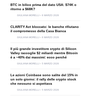
BTC in bilico prima del dato USA: $74K o
ritorno a $68K?
GIULIANA MORELLI
6 MARZO 2026
CLARITY Act bloccato: le banche rifiutano
il compromesso della Casa Bianca
GIULIANA MORELLI
6 MARZO 2026
Il più grande investitore crypto di Silicon
Valley raccoglie $2 miliardi mentre Bitcoin
è a −40% dai massimi: ecco perché
GIULIANA MORELLI
5 MARZO 2026
Le azioni Coinbase sono salite del 15% in
un solo giorno: il rally delle crypto stock
che nessuno si aspettava
GIULIANA MORELLI
5 MARZO 2026