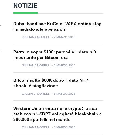
NOTIZIE
Dubai bandisce KuCoin: VARA ordina stop
,
immediato alle operazioni
GIULIANA MORELLI
9 MARZO 2026
i
Petrolio sopra $100: perché è il dato più
importante per Bitcoin ora
GIULIANA MORELLI
9 MARZO 2026
Bitcoin sotto $68K dopo il dato NFP
shock: è stagflazione
GIULIANA MORELLI
6 MARZO 2026
Western Union entra nelle crypto: la sua
stablecoin USDPT collegherà blockchain e
360.000 sportelli nel mondo
GIULIANA MORELLI
6 MARZO 2026