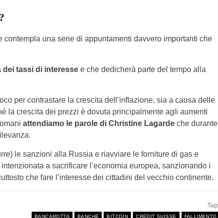
?
e contempla una serie di appuntamenti davvero importanti che
 dei tassi di interesse
e che dedicherà parte del tempo alla
 per contrastare la crescita dell’inflazione, sia a causa delle
hé la crescita dei prezzi è dovuta principalmente agli aumenti
 domani
attendiamo le parole di Christine Lagarde
che durante
ilevanza.
re) le sanzioni alla Russia e riavviare le forniture di gas e
 intenzionata a sacrificare l’economia europea, sanzionando i
tosto che fare l’interesse dei cittadini del vecchio continente.
Tag
BANCAROTTA
BANCHE
BITCOIN
CREDIT SUISSE
FALLIMENTO