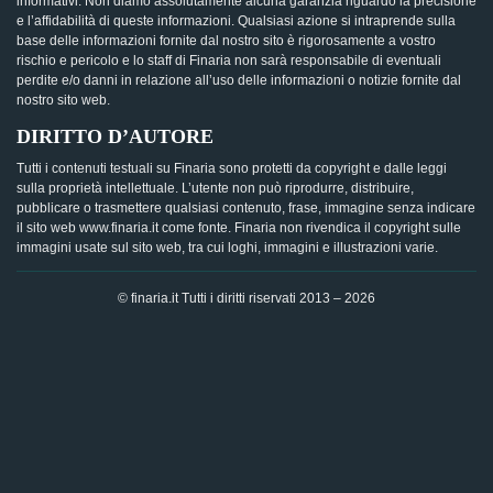
informativi. Non diamo assolutamente alcuna garanzia riguardo la precisione
e l’affidabilità di queste informazioni. Qualsiasi azione si intraprende sulla
base delle informazioni fornite dal nostro sito è rigorosamente a vostro
rischio e pericolo e lo staff di Finaria non sarà responsabile di eventuali
perdite e/o danni in relazione all’uso delle informazioni o notizie fornite dal
nostro sito web.
DIRITTO D’AUTORE
Tutti i contenuti testuali su Finaria sono protetti da copyright e dalle leggi
sulla proprietà intellettuale. L’utente non può riprodurre, distribuire,
pubblicare o trasmettere qualsiasi contenuto, frase, immagine senza indicare
il sito web www.finaria.it come fonte. Finaria non rivendica il copyright sulle
immagini usate sul sito web, tra cui loghi, immagini e illustrazioni varie.
© finaria.it Tutti i diritti riservati 2013 – 2026