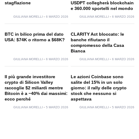
stagflazione
USDPT collegherà blockchain
e 360.000 sportelli nel mondo
GIULIANA MORELLI
6 MARZO 2026
GIULIANA MORELLI
6 MARZO 2026
BTC in bilico prima del dato
CLARITY Act bloccato: le
USA: $74K o ritorno a $68K?
banche rifiutano il
compromesso della Casa
Bianca
GIULIANA MORELLI
6 MARZO 2026
GIULIANA MORELLI
6 MARZO 2026
Il più grande investitore
Le azioni Coinbase sono
crypto di Silicon Valley
salite del 15% in un solo
raccoglie $2 miliardi mentre
giorno: il rally delle crypto
Bitcoin è a −40% dai massimi:
stock che nessuno si
ecco perché
aspettava
GIULIANA MORELLI
5 MARZO 2026
GIULIANA MORELLI
5 MARZO 2026