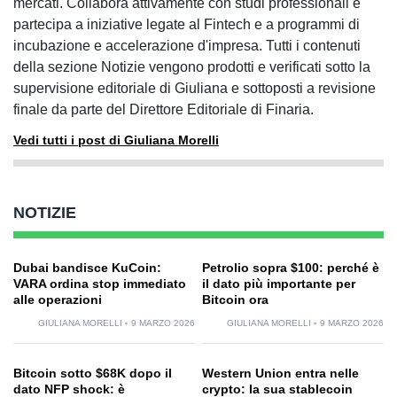
mercati. Collabora attivamente con studi professionali e
partecipa a iniziative legate al Fintech e a programmi di
incubazione e accelerazione d'impresa. Tutti i contenuti
della sezione Notizie vengono prodotti e verificati sotto la
supervisione editoriale di Giuliana e sottoposti a revisione
finale da parte del Direttore Editoriale di Finaria.
Vedi tutti i post di Giuliana Morelli
NOTIZIE
Dubai bandisce KuCoin:
Petrolio sopra $100: perché è
VARA ordina stop immediato
il dato più importante per
alle operazioni
Bitcoin ora
GIULIANA MORELLI
9 MARZO 2026
GIULIANA MORELLI
9 MARZO 2026
Bitcoin sotto $68K dopo il
Western Union entra nelle
dato NFP shock: è
crypto: la sua stablecoin