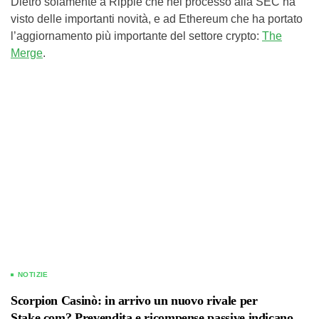
Dietro solamente a Ripple che nel processo alla SEC ha
visto delle importanti novità, e ad Ethereum che ha portato
l’aggiornamento più importante del settore crypto:
The
Merge
.
NOTIZIE
Scorpion Casinò: in arrivo un nuovo rivale per
Stake.com? Prevendita e ricompense passive indicano