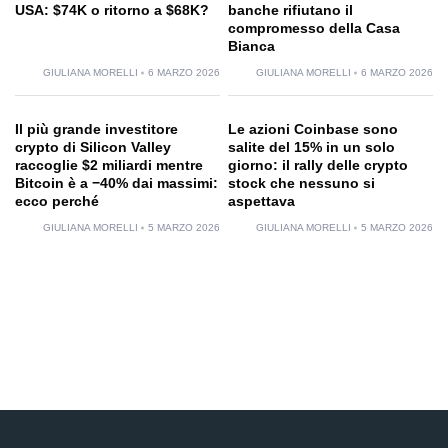
USA: $74K o ritorno a $68K?
banche rifiutano il
compromesso della Casa
Bianca
GIULIANA MORELLI
6 MARZO 2026
GIULIANA MORELLI
6 MARZO 2026
Il più grande investitore
Le azioni Coinbase sono
crypto di Silicon Valley
salite del 15% in un solo
raccoglie $2 miliardi mentre
giorno: il rally delle crypto
Bitcoin è a −40% dai massimi:
stock che nessuno si
ecco perché
aspettava
GIULIANA MORELLI
5 MARZO 2026
GIULIANA MORELLI
5 MARZO 2026