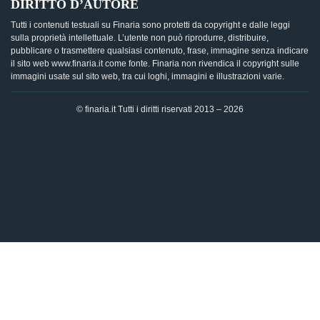
DIRITTO D’AUTORE
Tutti i contenuti testuali su Finaria sono protetti da copyright e dalle leggi
sulla proprietà intellettuale. L’utente non può riprodurre, distribuire,
pubblicare o trasmettere qualsiasi contenuto, frase, immagine senza indicare
il sito web www.finaria.it come fonte. Finaria non rivendica il copyright sulle
immagini usate sul sito web, tra cui loghi, immagini e illustrazioni varie.
© finaria.it Tutti i diritti riservati 2013 – 2026
AVVISO GDPR - Questo sito utilizza i cookies per offrire la
migliore esperienza di navigazione possibile, analizzando i
dati di traffico, personalizzando il contenuto e mostrando
pubblicità basata sui dati di profilazione. Cliccando su "OK",
dai il tuo consenso al trattamento dei dati e all'utilizzo dei