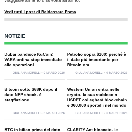
viaggiare almeno una volta all'anno.
Vedi tutti i post di Baldassare Poma
NOTIZIE
Dubai bandisce KuCoin:
Petrolio sopra $100: perché è
VARA ordina stop immediato
il dato più importante per
alle operazioni
Bitcoin ora
GIULIANA MORELLI
9 MARZO 2026
GIULIANA MORELLI
9 MARZO 2026
Bitcoin sotto $68K dopo il
Western Union entra nelle
dato NFP shock: è
crypto: la sua stablecoin
stagflazione
USDPT collegherà blockchain
e 360.000 sportelli nel mondo
GIULIANA MORELLI
6 MARZO 2026
GIULIANA MORELLI
6 MARZO 2026
BTC in bilico prima del dato
CLARITY Act bloccato: le