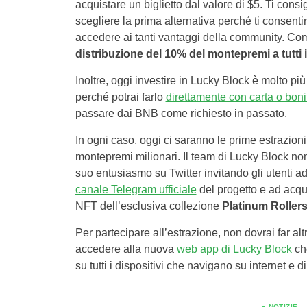
acquistare un biglietto dal valore di $5. Ti consi
scegliere la prima alternativa perché ti consentir
accedere ai tanti vantaggi della community. Co
distribuzione del 10% del montepremi a tutti 
Inoltre, oggi investire in Lucky Block è molto pi
perché potrai farlo
direttamente con carta o boni
passare dai BNB come richiesto in passato.
In ogni caso, oggi ci saranno le prime estrazion
montepremi milionari. Il team di Lucky Block no
suo entusiasmo su Twitter invitando gli utenti ad
canale Telegram ufficiale
del progetto e ad acqu
NFT dell’esclusiva collezione
Platinum Roller
Per partecipare all’estrazione, non dovrai far alt
accedere alla nuova
web app di Lucky Block
che
su tutti i dispositivi che navigano su internet e
NOTIZIE