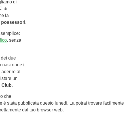
gliamo di
à di
me la
i possessori
.
ù semplice:
fico
, senza
i dei due
n nasconde il
 aderire al
istare un
s Club
.
ro che
 è stata pubblicata questo lunedì. La potrai trovare facilmente
 direttamente dal tuo browser web.