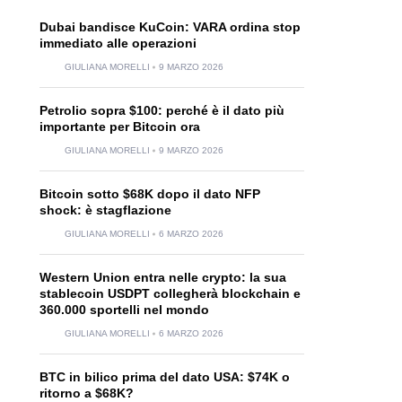
Dubai bandisce KuCoin: VARA ordina stop
immediato alle operazioni
GIULIANA MORELLI
9 MARZO 2026
Petrolio sopra $100: perché è il dato più
importante per Bitcoin ora
GIULIANA MORELLI
9 MARZO 2026
Bitcoin sotto $68K dopo il dato NFP
shock: è stagflazione
GIULIANA MORELLI
6 MARZO 2026
Western Union entra nelle crypto: la sua
stablecoin USDPT collegherà blockchain e
360.000 sportelli nel mondo
GIULIANA MORELLI
6 MARZO 2026
BTC in bilico prima del dato USA: $74K o
ritorno a $68K?