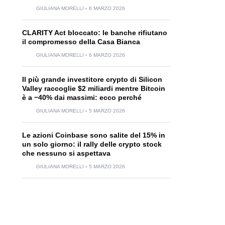
GIULIANA MORELLI
6 MARZO 2026
CLARITY Act bloccato: le banche rifiutano
il compromesso della Casa Bianca
GIULIANA MORELLI
6 MARZO 2026
Il più grande investitore crypto di Silicon
Valley raccoglie $2 miliardi mentre Bitcoin
è a −40% dai massimi: ecco perché
GIULIANA MORELLI
5 MARZO 2026
Le azioni Coinbase sono salite del 15% in
un solo giorno: il rally delle crypto stock
che nessuno si aspettava
GIULIANA MORELLI
5 MARZO 2026