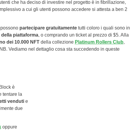
enti che ha deciso di investire nel progetto è in fibrillazione,
omplessivo a cui gli utenti possono accedere si attesta a ben 2
ma possono
partecipare gratuitamente
tutti coloro i quali sono in
della piattaforma
, o comprando un ticket al prezzo di $5. Alla
no dei 10.000 NFT
della collezione
Platinum Rollers Club
,
6 BNB. Vediamo nel dettaglio cosa sta succedendo in queste
 Block è
e tentare la
ietti venduti
e
almente due
k
oppure