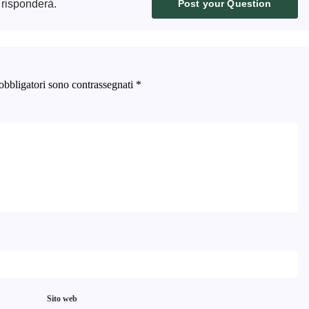
 risponderà.
Post your Question
obbligatori sono contrassegnati
*
Sito web