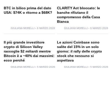
BTC in bilico prima del dato
CLARITY Act bloccato: le
USA: $74K o ritorno a $68K?
banche rifiutano il
compromesso della Casa
Bianca
GIULIANA MORELLI
6 MARZO 2026
GIULIANA MORELLI
6 MARZO 2026
Il più grande investitore
Le azioni Coinbase sono
crypto di Silicon Valley
salite del 15% in un solo
raccoglie $2 miliardi mentre
giorno: il rally delle crypto
Bitcoin è a −40% dai massimi:
stock che nessuno si
ecco perché
aspettava
GIULIANA MORELLI
5 MARZO 2026
GIULIANA MORELLI
5 MARZO 2026