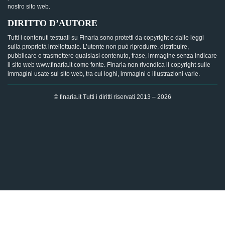
nostro sito web.
DIRITTO D’AUTORE
Tutti i contenuti testuali su Finaria sono protetti da copyright e dalle leggi
sulla proprietà intellettuale. L’utente non può riprodurre, distribuire,
pubblicare o trasmettere qualsiasi contenuto, frase, immagine senza indicare
il sito web www.finaria.it come fonte. Finaria non rivendica il copyright sulle
immagini usate sul sito web, tra cui loghi, immagini e illustrazioni varie.
© finaria.it Tutti i diritti riservati 2013 – 2026
AVVISO GDPR - Questo sito utilizza i cookies per offrire la
migliore esperienza di navigazione possibile, analizzando i
dati di traffico, personalizzando il contenuto e mostrando