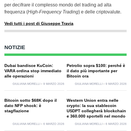
per decifrare il complesso mondo del trading ad alta
frequenza (
High-Frequency Trading
) e delle criptovalute.
Vedi tutti i post di Giuseppe Travia
NOTIZIE
Dubai bandisce KuCoin:
Petrolio sopra $100: perché è
VARA ordina stop immediato
il dato più importante per
alle operazioni
Bitcoin ora
GIULIANA MORELLI
9 MARZO 2026
GIULIANA MORELLI
9 MARZO 2026
Bitcoin sotto $68K dopo il
Western Union entra nelle
dato NFP shock: è
crypto: la sua stablecoin
stagflazione
USDPT collegherà blockchain
e 360.000 sportelli nel mondo
GIULIANA MORELLI
6 MARZO 2026
GIULIANA MORELLI
6 MARZO 2026