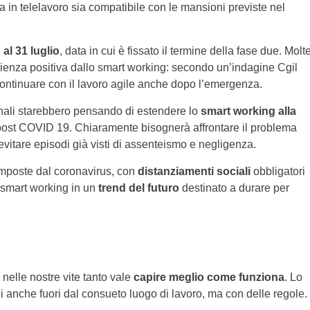
olta in telelavoro sia compatibile con le mansioni previste nel
 al 31 luglio
, data in cui è fissato il termine della fase due. Molt
rienza positiva dallo smart working: secondo un’indagine Cgil
e continuare con il lavoro agile anche dopo l’emergenza.
nali starebbero pensando di estendere lo
smart working alla
ost COVID 19. Chiaramente bisognerà affrontare il problema
evitare episodi già visti di assenteismo e negligenza.
 imposte dal coronavirus, con
distanziamenti sociali
obbligatori
o smart working in un
trend del futuro
destinato a durare per
 nelle nostre vite tanto vale
capire meglio come funziona
. Lo
 anche fuori dal consueto luogo di lavoro, ma con delle regole.