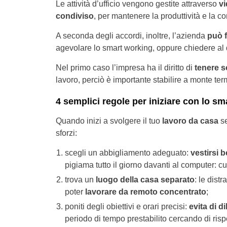
Le attività d’ufficio vengono gestite attraverso
vi
condiviso
, per mantenere la produttività e la c
A seconda degli accordi, inoltre, l’azienda
può f
agevolare lo smart working, oppure chiedere al d
Nel primo caso l’impresa ha il diritto di
tenere s
lavoro, perciò è importante stabilire a monte term
4 semplici regole per iniziare con lo s
Quando inizi a svolgere il tuo
lavoro da casa
se
sforzi:
scegli un abbigliamento adeguato:
vestirsi 
pigiama tutto il giorno davanti al computer: cu
trova un
luogo della casa separato
: le dist
poter
lavorare da remoto concentrato
;
poniti degli obiettivi e orari precisi:
evita di d
periodo di tempo prestabilito cercando di rispe