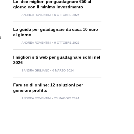
Le idee migliori per guadagnare €50 al
giorno con il minimo investimento
ANDREA ROVENTINI
6 OTTOBRE 2025
La guida per guadagnare da casa 10 euro
al giorno
a
ANDREA ROVENTINI
6 OTTOBRE 2025
I migliori siti web per guadagnare soldi nel
2026
SANDRA GIULIANO
6 MARZO 2024
Fare soldi online: 12 soluzioni per
generare profitto
ANDREA ROVENTINI
23 MAGGIO 2024