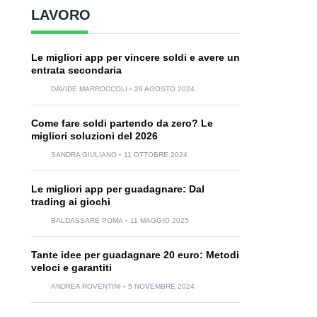
LAVORO
Le migliori app per vincere soldi e avere un
entrata secondaria
DAVIDE MARROCCOLI
26 AGOSTO 2024
Come fare soldi partendo da zero? Le
migliori soluzioni del 2026
SANDRA GIULIANO
11 OTTOBRE 2024
Le migliori app per guadagnare: Dal
trading ai giochi
BALDASSARE POMA
11 MAGGIO 2025
Tante idee per guadagnare 20 euro: Metodi
veloci e garantiti
ANDREA ROVENTINI
5 NOVEMBRE 2024