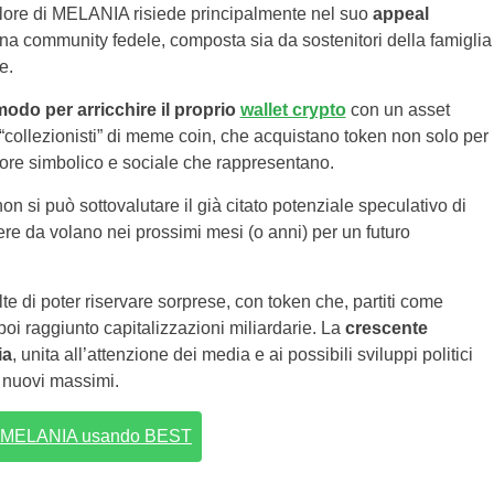
alore di MELANIA risiede principalmente nel suo
appeal
na community fedele, composta sia da sostenitori della famiglia
te.
odo per arricchire il proprio
wallet crypto
con un asset
i “collezionisti” di meme coin, che acquistano token non solo per
alore simbolico e sociale che rappresentano.
non si può sottovalutare il già citato potenziale speculativo di
e da volano nei prossimi mesi (o anni) per un futuro
te di poter riservare sorprese, con token che, partiti come
poi raggiunto capitalizzazioni miliardarie. La
crescente
ia
, unita all’attenzione dei media e ai possibili sviluppi politici
a nuovi massimi.
 MELANIA usando BEST