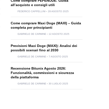
Come comprare PEPENODE: Guida
all’acquisto e consigli utili
FEDERICO CAPPELLINI
28 AGOSTO 2025
Come comprare Maxi Doge (MAXI) – Guida
e
completa per principianti
GABRIELE DE CARMINE
12 AGOSTO 2025
Previsioni Maxi Doge (MAXI): Analisi dei
possibili scenari fino al 2030
GABRIELE DE CARMINE
7 AGOSTO 2025
Recensione Bitunix Agosto 2026:
Funzionalità, commissioni e sicurezza
della piattaforma
GABRIELE DE CARMINE
30 LUGLIO 2025