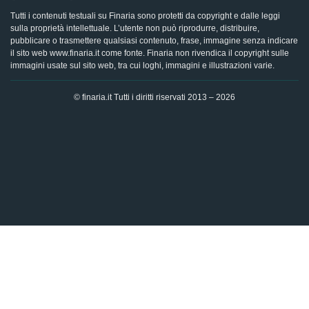
Tutti i contenuti testuali su Finaria sono protetti da copyright e dalle leggi
sulla proprietà intellettuale. L’utente non può riprodurre, distribuire,
pubblicare o trasmettere qualsiasi contenuto, frase, immagine senza indicare
il sito web www.finaria.it come fonte. Finaria non rivendica il copyright sulle
immagini usate sul sito web, tra cui loghi, immagini e illustrazioni varie.
© finaria.it Tutti i diritti riservati 2013 – 2026
AVVISO GDPR - Questo sito utilizza i cookies per offrire la
migliore esperienza di navigazione possibile, analizzando i
dati di traffico, personalizzando il contenuto e mostrando
pubblicità basata sui dati di profilazione. Cliccando su "OK",
dai il tuo consenso al trattamento dei dati e all'utilizzo dei