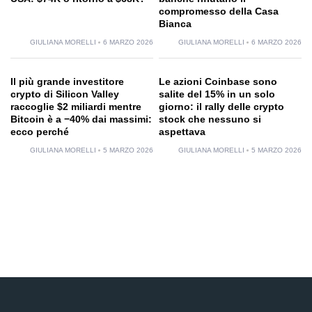
compromesso della Casa
Bianca
GIULIANA MORELLI
6 MARZO 2026
GIULIANA MORELLI
6 MARZO 2026
Il più grande investitore
Le azioni Coinbase sono
crypto di Silicon Valley
salite del 15% in un solo
raccoglie $2 miliardi mentre
giorno: il rally delle crypto
Bitcoin è a −40% dai massimi:
stock che nessuno si
ecco perché
aspettava
GIULIANA MORELLI
5 MARZO 2026
GIULIANA MORELLI
5 MARZO 2026