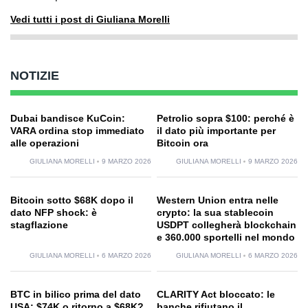
Vedi tutti i post di Giuliana Morelli
NOTIZIE
Dubai bandisce KuCoin:
Petrolio sopra $100: perché è
VARA ordina stop immediato
il dato più importante per
alle operazioni
Bitcoin ora
GIULIANA MORELLI
9 MARZO 2026
GIULIANA MORELLI
9 MARZO 2026
Bitcoin sotto $68K dopo il
Western Union entra nelle
dato NFP shock: è
crypto: la sua stablecoin
stagflazione
USDPT collegherà blockchain
e 360.000 sportelli nel mondo
GIULIANA MORELLI
6 MARZO 2026
GIULIANA MORELLI
6 MARZO 2026
BTC in bilico prima del dato
CLARITY Act bloccato: le
USA: $74K o ritorno a $68K?
banche rifiutano il