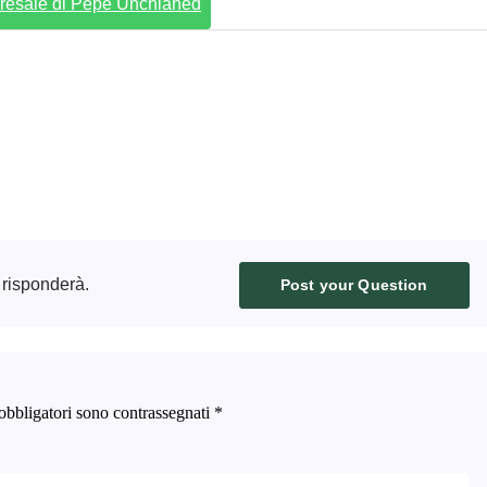
 Presale di Pepe Unchianed
 risponderà.
Post your Question
obbligatori sono contrassegnati
*