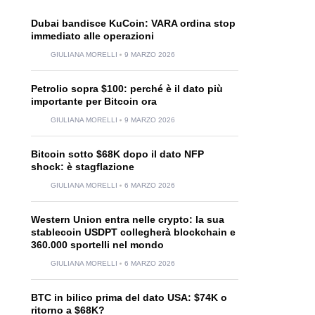
Dubai bandisce KuCoin: VARA ordina stop
immediato alle operazioni
GIULIANA MORELLI
9 MARZO 2026
Petrolio sopra $100: perché è il dato più
importante per Bitcoin ora
GIULIANA MORELLI
9 MARZO 2026
Bitcoin sotto $68K dopo il dato NFP
shock: è stagflazione
GIULIANA MORELLI
6 MARZO 2026
Western Union entra nelle crypto: la sua
stablecoin USDPT collegherà blockchain e
360.000 sportelli nel mondo
GIULIANA MORELLI
6 MARZO 2026
BTC in bilico prima del dato USA: $74K o
ritorno a $68K?