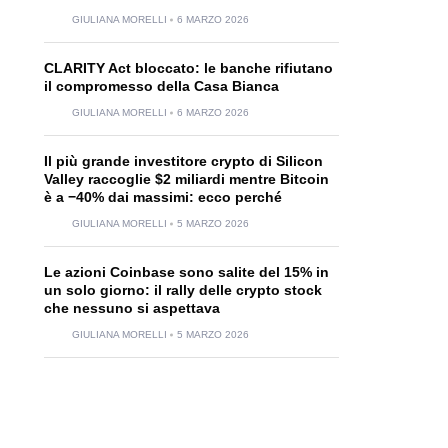
GIULIANA MORELLI
6 MARZO 2026
CLARITY Act bloccato: le banche rifiutano
il compromesso della Casa Bianca
GIULIANA MORELLI
6 MARZO 2026
Il più grande investitore crypto di Silicon
Valley raccoglie $2 miliardi mentre Bitcoin
è a −40% dai massimi: ecco perché
GIULIANA MORELLI
5 MARZO 2026
Le azioni Coinbase sono salite del 15% in
un solo giorno: il rally delle crypto stock
che nessuno si aspettava
GIULIANA MORELLI
5 MARZO 2026