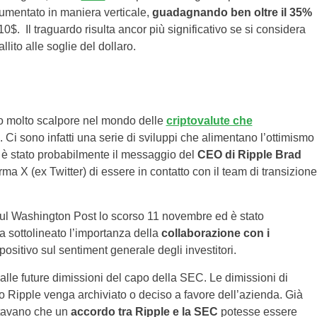
 aumentato in maniera verticale,
guadagnando ben oltre il 35%
0$. Il traguardo risulta ancor più significativo se si considera
lito alle soglie del dollaro.
to molto scalpore nel mondo delle
criptovalute che
 Ci sono infatti una serie di sviluppi che alimentano l’ottimismo
ore è stato probabilmente il messaggio del
CEO di Ripple Brad
rma X (ex Twitter) di essere in contatto con il team di transizione
sul Washington Post lo scorso 11 novembre ed è stato
sottolineato l’importanza della
collaborazione con i
 positivo sul sentiment generale degli investitori.
alle future dimissioni del capo della SEC. Le dimissioni di
tro Ripple venga archiviato o deciso a favore dell’azienda. Già
ettavano che un
accordo tra Ripple e la SEC
potesse essere