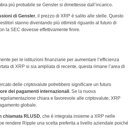
mbra più probabile se Gensler si dimettesse dall’incarico.
ssioni di Gensler
, il prezzo di XRP è salito alle stelle. Questo
stitori stanno diventando più ottimisti riguardo al futuro di
con la SEC dovesse effettivamente finire.
ente per le istituzioni finanziarie per aumentare l’efficienza
rtata di XRP si sia ampliata di recente, questa rimane l’area di
ercato delle criptovalute potrebbero significare un futuro
tore dei pagamenti internazionali
. Se la nuova
 regolamentazione chiara e favorevole alle criptovalute, XRP
pagamento globale.
oin chiamata RLUSD
, che è integrata insieme a XRP nelle
e rendere Ripple una scelta preferita a livello aziendale poich