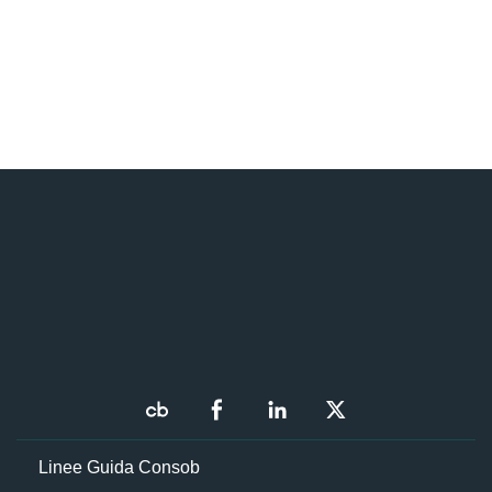
Linee Guida Consob