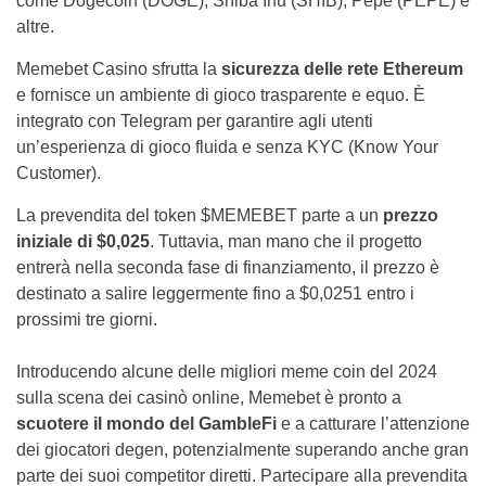
come Dogecoin (DOGE), Shiba Inu (SHIB), Pepe (PEPE) e
altre.
Memebet Casino sfrutta la
sicurezza delle rete Ethereum
e fornisce un ambiente di gioco trasparente e equo. È
integrato con Telegram per garantire agli utenti
un’esperienza di gioco fluida e senza KYC (Know Your
Customer).
La prevendita del token $MEMEBET parte a un
prezzo
iniziale di $0,025
. Tuttavia, man mano che il progetto
entrerà nella seconda fase di finanziamento, il prezzo è
destinato a salire leggermente fino a $0,0251 entro i
prossimi tre giorni.
Introducendo alcune delle migliori meme coin del 2024
sulla scena dei casinò online, Memebet è pronto a
scuotere il mondo del GambleFi
e a catturare l’attenzione
dei giocatori degen, potenzialmente superando anche gran
parte dei suoi competitor diretti. Partecipare alla prevendita