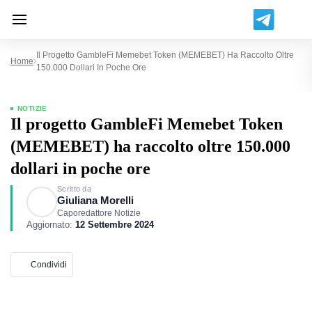
Il Progetto GambleFi Memebet Token (MEMEBET) Ha Raccolto Oltre
Home
150.000 Dollari In Poche Ore
NOTIZIE
Il progetto GambleFi Memebet Token
(MEMEBET) ha raccolto oltre 150.000
dollari in poche ore
Scritto da
Giuliana Morelli
Caporedattore Notizie
Aggiornato:
12 Settembre 2024
Condividi