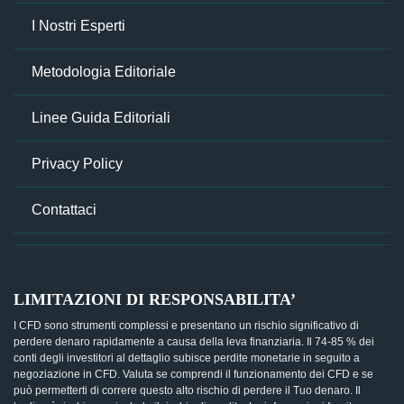
I Nostri Esperti
Metodologia Editoriale
Linee Guida Editoriali
Privacy Policy
Contattaci
LIMITAZIONI DI RESPONSABILITA’
I CFD sono strumenti complessi e presentano un rischio significativo di
perdere denaro rapidamente a causa della leva finanziaria. Il 74-85 % dei
conti degli investitori al dettaglio subisce perdite monetarie in seguito a
negoziazione in CFD. Valuta se comprendi il funzionamento dei CFD e se
può permetterti di correre questo alto rischio di perdere il Tuo denaro. Il