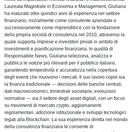
Laureata Magistrale in Economia e Management, Giuliana
ha maturato oltre quindici anni di esperienza nel settore
finanziario, inizialmente come consulente aziendale e
successivamente come imprenditrice con la fondazione
della propria società di consulenza nel 2010, attraverso la
quale supporta imprese e investitori privati in ambito di
investimenti e pianificazione finanziaria. In qualità di
Responsabile News, Giuliana seleziona, analizza e
pubblica le notizie più rilevanti per il pubblico italiano,
garantendo tempestività e accuratezza nella copertura
degli eventi che muovono i mercati. Il suo lavoro copre sia
la finanza tradizionale — decisioni delle banche centrali,
dati macroeconomici, trimestrali societarie, evoluzioni
normative — sia il settore degli asset digitali, con un focus
su movimenti di mercato crypto, aggiornamenti
regolamentari, adozione istituzionale e sviluppi tecnologici
legati alla Blockchain. La sua esperienza diretta nel mondo
della consulenza finanziaria le consente di