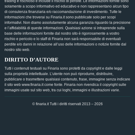
trading è rischioso e include il rischio di perdite. Le informazioni fornite sono
solamente a scopo informativo ed educativo e non rappresentano alcun tipo
di consulenza finanziaria e/o raccomandazione di investimento. Tutte le
informazioni che troverai su Finaria.it sono pubblicate solo per scopi
informativi. Non diamo assolutamente alcuna garanzia riguardo la precisione
e l’affidabilità di queste informazioni. Qualsiasi azione si intraprende sulla
base delle informazioni fornite dal nostro sito è rigorosamente a vostro
rischio e pericolo e lo staff di Finaria non sarà responsabile di eventuali
perdite e/o danni in relazione all’uso delle informazioni o notizie fornite dal
nostro sito web.
DIRITTO D’AUTORE
Tutti i contenuti testuali su Finaria sono protetti da copyright e dalle leggi
sulla proprietà intellettuale. L’utente non può riprodurre, distribuire,
pubblicare o trasmettere qualsiasi contenuto, frase, immagine senza indicare
il sito web www.finaria.it come fonte. Finaria non rivendica il copyright sulle
immagini usate sul sito web, tra cui loghi, immagini e illustrazioni varie.
© finaria.it Tutti i diritti riservati 2013 – 2026