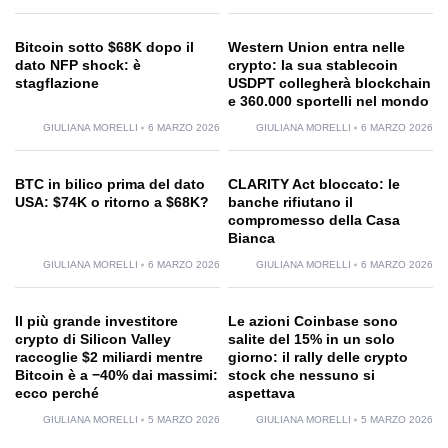
Bitcoin sotto $68K dopo il
Western Union entra nelle
dato NFP shock: è
crypto: la sua stablecoin
stagflazione
USDPT collegherà blockchain
e 360.000 sportelli nel mondo
GIULIANA MORELLI
6 MARZO 2026
GIULIANA MORELLI
6 MARZO 2026
BTC in bilico prima del dato
CLARITY Act bloccato: le
USA: $74K o ritorno a $68K?
banche rifiutano il
compromesso della Casa
Bianca
GIULIANA MORELLI
6 MARZO 2026
GIULIANA MORELLI
6 MARZO 2026
Il più grande investitore
Le azioni Coinbase sono
crypto di Silicon Valley
salite del 15% in un solo
raccoglie $2 miliardi mentre
giorno: il rally delle crypto
Bitcoin è a −40% dai massimi:
stock che nessuno si
ecco perché
aspettava
GIULIANA MORELLI
5 MARZO 2026
GIULIANA MORELLI
5 MARZO 2026