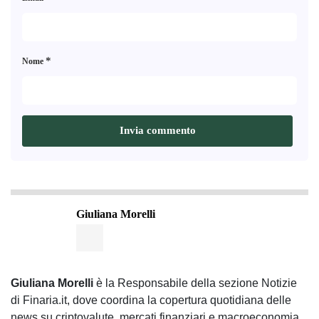
*
Nome
Giuliana Morelli
Giuliana Morelli
è la Responsabile della sezione Notizie
di Finaria.it, dove coordina la copertura quotidiana delle
news su criptovalute, mercati finanziari e macroeconomia.