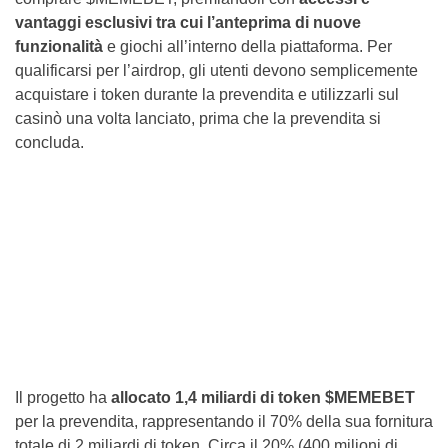
vantaggi esclusivi tra cui l’anteprima di nuove
funzionalità
e giochi all’interno della piattaforma. Per
qualificarsi per l’airdrop, gli utenti devono semplicemente
acquistare i token durante la prevendita e utilizzarli sul
casinò una volta lanciato, prima che la prevendita si
concluda.
Il progetto ha
allocato 1,4 miliardi di token $MEMEBET
per la prevendita, rappresentando il 70% della sua fornitura
totale di 2 miliardi di token. Circa il 20% (400 milioni di