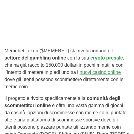
Memebet Token ($MEMEBET) sta rivoluzionando il
settore del gambling online
con la sua
crypto presale
,
che ha già raccolto 150.000 dollari in pochi minuti, e con
l’intento di mettere in piedi uno tra i
nuovi casinò online
dove gli utenti possono scommettere direttamente con le
meme coin.
Il progetto è rivolto specificamente alla
comunità degli
scommettitori online
e offre una vasta gamma di giochi
da casinò, opzioni di scommesse con meme coin, puntate
alte e una piattaforma di scommesse sportive dove gli
utenti possono piazzare puntate utilizzando meme coin