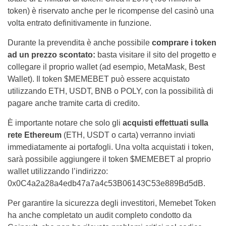
token) è riservato anche per le ricompense del casinò una
volta entrato definitivamente in funzione.
Durante la prevendita è anche possibile
comprare i token
ad un prezzo scontato:
basta visitare il sito del progetto e
collegare il proprio wallet (ad esempio, MetaMask, Best
Wallet). Il token $MEMEBET può essere acquistato
utilizzando ETH, USDT, BNB o POLY, con la possibilità di
pagare anche tramite carta di credito.
È importante notare che solo gli
acquisti effettuati sulla
rete Ethereum
(ETH, USDT o carta) verranno inviati
immediatamente ai portafogli. Una volta acquistati i token,
sarà possibile aggiungere il token $MEMEBET al proprio
wallet utilizzando l’indirizzo:
0x0C4a2a28a4edb47a7a4c53B06143C53e889Bd5dB.
Per garantire la sicurezza degli investitori, Memebet Token
ha anche completato un audit completo condotto da