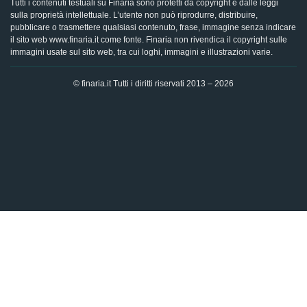
Tutti i contenuti testuali su Finaria sono protetti da copyright e dalle leggi
sulla proprietà intellettuale. L’utente non può riprodurre, distribuire,
pubblicare o trasmettere qualsiasi contenuto, frase, immagine senza indicare
il sito web www.finaria.it come fonte. Finaria non rivendica il copyright sulle
immagini usate sul sito web, tra cui loghi, immagini e illustrazioni varie.
© finaria.it Tutti i diritti riservati 2013 – 2026
AVVISO GDPR - Questo sito utilizza i cookies per offrire la
migliore esperienza di navigazione possibile, analizzando i
dati di traffico, personalizzando il contenuto e mostrando
pubblicità basata sui dati di profilazione. Cliccando su "OK",
dai il tuo consenso al trattamento dei dati e all'utilizzo dei
cookies.
Ok