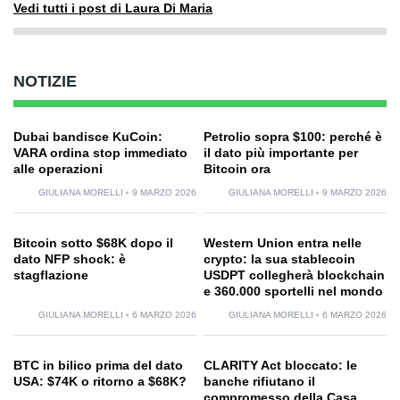
Vedi tutti i post di Laura Di Maria
NOTIZIE
Dubai bandisce KuCoin:
Petrolio sopra $100: perché è
VARA ordina stop immediato
il dato più importante per
alle operazioni
Bitcoin ora
GIULIANA MORELLI
9 MARZO 2026
GIULIANA MORELLI
9 MARZO 2026
Bitcoin sotto $68K dopo il
Western Union entra nelle
dato NFP shock: è
crypto: la sua stablecoin
stagflazione
USDPT collegherà blockchain
e 360.000 sportelli nel mondo
GIULIANA MORELLI
6 MARZO 2026
GIULIANA MORELLI
6 MARZO 2026
BTC in bilico prima del dato
CLARITY Act bloccato: le
USA: $74K o ritorno a $68K?
banche rifiutano il
compromesso della Casa