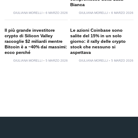
Bianca
GIULIANA MORELLI
6 MARZO 2026
GIULIANA MORELLI
6 MARZO 2026
Il più grande investitore
Le azioni Coinbase sono
crypto di Silicon Valley
salite del 15% in un solo
raccoglie $2 miliardi mentre
giorno: il rally delle crypto
Bitcoin è a −40% dai massimi:
stock che nessuno si
ecco perché
aspettava
GIULIANA MORELLI
5 MARZO 2026
GIULIANA MORELLI
5 MARZO 2026