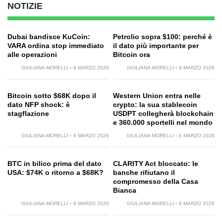
NOTIZIE
Dubai bandisce KuCoin:
Petrolio sopra $100: perché è
VARA ordina stop immediato
il dato più importante per
alle operazioni
Bitcoin ora
GIULIANA MORELLI
9 MARZO 2026
GIULIANA MORELLI
9 MARZO 2026
Bitcoin sotto $68K dopo il
Western Union entra nelle
dato NFP shock: è
crypto: la sua stablecoin
stagflazione
USDPT collegherà blockchain
e 360.000 sportelli nel mondo
GIULIANA MORELLI
6 MARZO 2026
GIULIANA MORELLI
6 MARZO 2026
BTC in bilico prima del dato
CLARITY Act bloccato: le
USA: $74K o ritorno a $68K?
banche rifiutano il
compromesso della Casa
Bianca
GIULIANA MORELLI
6 MARZO 2026
GIULIANA MORELLI
6 MARZO 2026