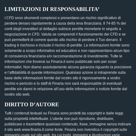
LIMITAZIONI DI RESPONSABILITA’
I CFD sono strumenti complessi e presentano un rischio significativo di
perdere denaro rapidamente a causa della leva finanziaria. Il 74-85 % dei
conti degli investitori al dettaglio subisce perdite monetarie in seguito a
negoziazione in CFD. Valuta se comprendi il funzionamento dei CFD e se
può permetterti di correre questo alto rischio di perdere il Tuo denaro. Il
trading è rischioso e include il rischio di perdite. Le informazioni fornite sono
solamente a scopo informativo ed educativo e non rappresentano alcun tipo
di consulenza finanziaria e/o raccomandazione di investimento. Tutte le
informazioni che troverai su Finaria.it sono pubblicate solo per scopi
informativi. Non diamo assolutamente alcuna garanzia riguardo la precisione
e l’affidabilità di queste informazioni. Qualsiasi azione si intraprende sulla
base delle informazioni fornite dal nostro sito è rigorosamente a vostro
rischio e pericolo e lo staff di Finaria non sarà responsabile di eventuali
perdite e/o danni in relazione all’uso delle informazioni o notizie fornite dal
nostro sito web.
DIRITTO D’AUTORE
Tutti i contenuti testuali su Finaria sono protetti da copyright e dalle leggi
sulla proprietà intellettuale. L’utente non può riprodurre, distribuire,
pubblicare o trasmettere qualsiasi contenuto, frase, immagine senza indicare
il sito web www.finaria.it come fonte. Finaria non rivendica il copyright sulle
immagini usate sul sito web, tra cui loghi, immagini e illustrazioni varie.