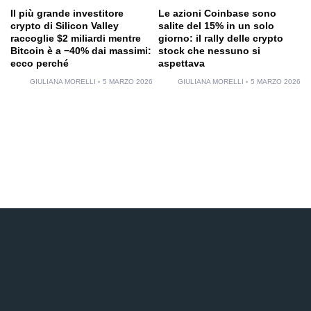
Il più grande investitore
Le azioni Coinbase sono
crypto di Silicon Valley
salite del 15% in un solo
raccoglie $2 miliardi mentre
giorno: il rally delle crypto
Bitcoin è a −40% dai massimi:
stock che nessuno si
ecco perché
aspettava
GIULIANA MORELLI
5 MARZO 2026
GIULIANA MORELLI
5 MARZO 2026