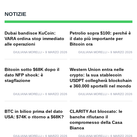
NOTIZIE
Dubai bandisce KuCoin:
Petrolio sopra $100: perché è
VARA ordina stop immediato
il dato più importante per
alle operazioni
Bitcoin ora
GIULIANA MORELLI
9 MARZO 2026
GIULIANA MORELLI
9 MARZO 2026
Bitcoin sotto $68K dopo il
Western Union entra nelle
dato NFP shock: è
crypto: la sua stablecoin
stagflazione
USDPT collegherà blockchain
e 360.000 sportelli nel mondo
GIULIANA MORELLI
6 MARZO 2026
GIULIANA MORELLI
6 MARZO 2026
BTC in bilico prima del dato
CLARITY Act bloccato: le
USA: $74K o ritorno a $68K?
banche rifiutano il
compromesso della Casa
Bianca
GIULIANA MORELLI
6 MARZO 2026
GIULIANA MORELLI
6 MARZO 2026