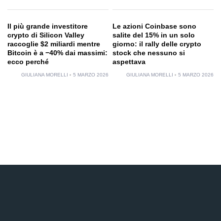
Il più grande investitore
Le azioni Coinbase sono
crypto di Silicon Valley
salite del 15% in un solo
raccoglie $2 miliardi mentre
giorno: il rally delle crypto
Bitcoin è a −40% dai massimi:
stock che nessuno si
ecco perché
aspettava
GIULIANA MORELLI
5 MARZO 2026
GIULIANA MORELLI
5 MARZO 2026