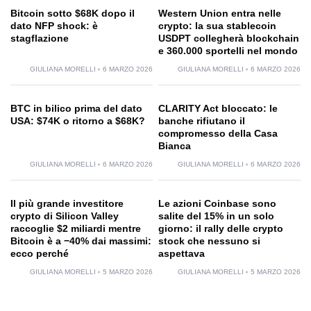
Bitcoin sotto $68K dopo il
Western Union entra nelle
dato NFP shock: è
crypto: la sua stablecoin
stagflazione
USDPT collegherà blockchain
e 360.000 sportelli nel mondo
GIULIANA MORELLI
6 MARZO 2026
GIULIANA MORELLI
6 MARZO 2026
BTC in bilico prima del dato
CLARITY Act bloccato: le
USA: $74K o ritorno a $68K?
banche rifiutano il
compromesso della Casa
Bianca
GIULIANA MORELLI
6 MARZO 2026
GIULIANA MORELLI
6 MARZO 2026
Il più grande investitore
Le azioni Coinbase sono
crypto di Silicon Valley
salite del 15% in un solo
raccoglie $2 miliardi mentre
giorno: il rally delle crypto
Bitcoin è a −40% dai massimi:
stock che nessuno si
ecco perché
aspettava
GIULIANA MORELLI
5 MARZO 2026
GIULIANA MORELLI
5 MARZO 2026