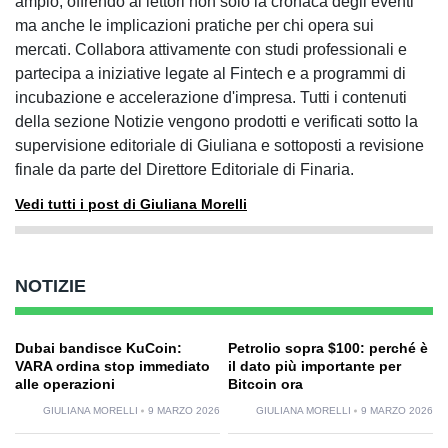
ampio, offrendo ai lettori non solo la cronaca degli eventi
ma anche le implicazioni pratiche per chi opera sui
mercati. Collabora attivamente con studi professionali e
partecipa a iniziative legate al Fintech e a programmi di
incubazione e accelerazione d'impresa. Tutti i contenuti
della sezione Notizie vengono prodotti e verificati sotto la
supervisione editoriale di Giuliana e sottoposti a revisione
finale da parte del Direttore Editoriale di Finaria.
Vedi tutti i post di Giuliana Morelli
NOTIZIE
Dubai bandisce KuCoin:
Petrolio sopra $100: perché è
VARA ordina stop immediato
il dato più importante per
alle operazioni
Bitcoin ora
GIULIANA MORELLI
9 MARZO 2026
GIULIANA MORELLI
9 MARZO 2026