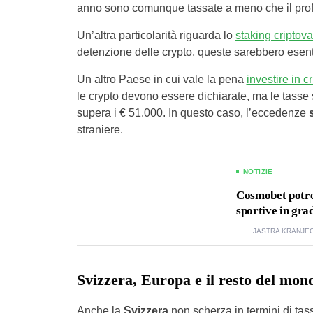
anno sono comunque tassate a meno che il profit
Un’altra particolarità riguarda lo
staking criptova
detenzione delle crypto, queste sarebbero esen
Un altro Paese in cui vale la pena
investire in c
le crypto devono essere dichiarate, ma le tasse so
supera i € 51.000. In questo caso, l’eccedenze
straniere.
NOTIZIE
Cosmobet potre
sportive in gra
JASTRA KRANJE
Svizzera, Europa e il resto del mond
Anche la
Svizzera
non scherza in termini di tas