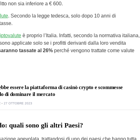
to non sia inferiore a € 600.
lute
. Secondo la legge tedesca, solo dopo 10 anni di
tasse.
riptovalute
è proprio l’Italia. Infatti, secondo la normativa italiana,
no applicate solo se i profitti derivanti dalla loro vendita
saranno tassate al 26%
perché vengono trattate come valute
bbe essere la piattaforma di casinò crypto e scommesse
do di dominare il mercato
C
27 OTTOBRE 2023
o: quali sono gli altri Paesi?
sazione agevolata, trattandosi di uno dei paesi che hanno tutta