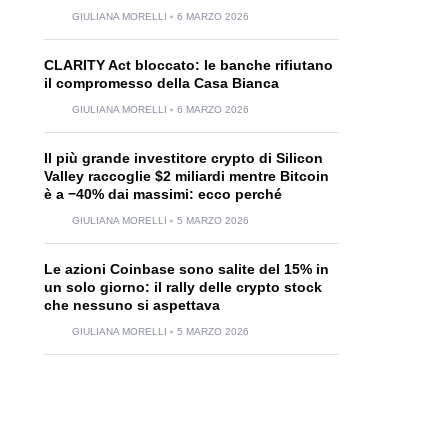
GIULIANA MORELLI
6 MARZO 2026
CLARITY Act bloccato: le banche rifiutano
il compromesso della Casa Bianca
GIULIANA MORELLI
6 MARZO 2026
Il più grande investitore crypto di Silicon
Valley raccoglie $2 miliardi mentre Bitcoin
è a −40% dai massimi: ecco perché
GIULIANA MORELLI
5 MARZO 2026
Le azioni Coinbase sono salite del 15% in
un solo giorno: il rally delle crypto stock
che nessuno si aspettava
GIULIANA MORELLI
5 MARZO 2026