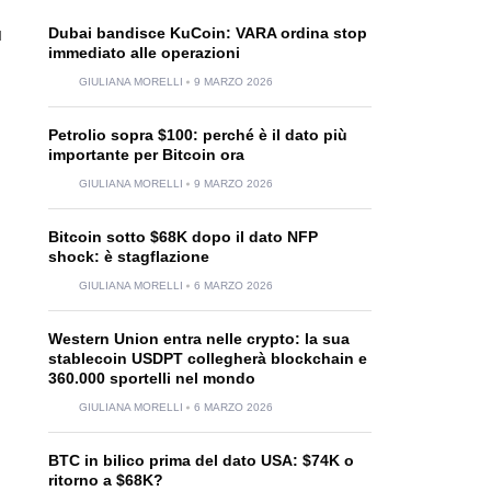
Dubai bandisce KuCoin: VARA ordina stop
u
immediato alle operazioni
GIULIANA MORELLI
9 MARZO 2026
Petrolio sopra $100: perché è il dato più
importante per Bitcoin ora
GIULIANA MORELLI
9 MARZO 2026
Bitcoin sotto $68K dopo il dato NFP
shock: è stagflazione
GIULIANA MORELLI
6 MARZO 2026
Western Union entra nelle crypto: la sua
stablecoin USDPT collegherà blockchain e
360.000 sportelli nel mondo
GIULIANA MORELLI
6 MARZO 2026
BTC in bilico prima del dato USA: $74K o
ritorno a $68K?