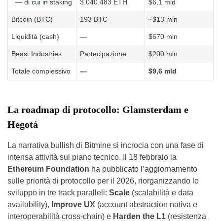
— di cui in staking
3.040.483 ETH
$6,1 mld
Bitcoin (BTC)
193 BTC
~$13 mln
Liquidità (cash)
—
$670 mln
Beast Industries
Partecipazione
$200 mln
Totale complessivo
—
$9,6 mld
La roadmap di protocollo: Glamsterdam e
Hegotá
La narrativa bullish di Bitmine si incrocia con una fase di
intensa attività sul piano tecnico. Il 18 febbraio la
Ethereum Foundation
ha pubblicato l’aggiornamento
sulle priorità di protocollo per il 2026, riorganizzando lo
sviluppo in tre track paralleli:
Scale
(scalabilità e data
availability),
Improve UX
(account abstraction nativa e
interoperabilità cross-chain) e
Harden the L1
(resistenza