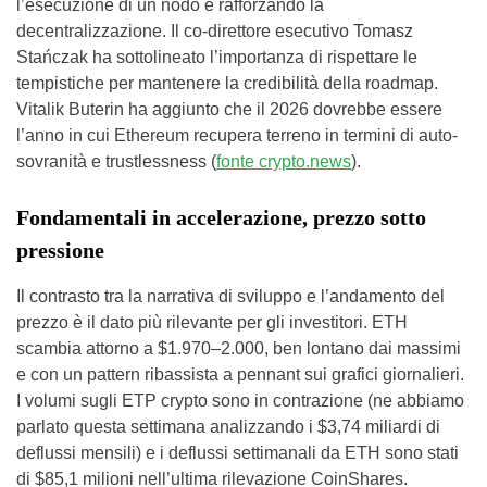
l’esecuzione di un nodo e rafforzando la
decentralizzazione. Il co-direttore esecutivo Tomasz
Stańczak ha sottolineato l’importanza di rispettare le
tempistiche per mantenere la credibilità della roadmap.
Vitalik Buterin ha aggiunto che il 2026 dovrebbe essere
l’anno in cui Ethereum recupera terreno in termini di auto-
sovranità e trustlessness (
fonte crypto.news
).
Fondamentali in accelerazione, prezzo sotto
pressione
Il contrasto tra la narrativa di sviluppo e l’andamento del
prezzo è il dato più rilevante per gli investitori. ETH
scambia attorno a $1.970–2.000, ben lontano dai massimi
e con un pattern ribassista a pennant sui grafici giornalieri.
I volumi sugli ETP crypto sono in contrazione (ne abbiamo
parlato questa settimana analizzando i $3,74 miliardi di
deflussi mensili) e i deflussi settimanali da ETH sono stati
di $85,1 milioni nell’ultima rilevazione CoinShares.