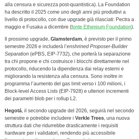
alla censura e sicurezza post-quantistica). La Foundation
ha descritto il 2025 come uno degli anni più produttivi a
livello di protocollo, con due upgrade già rilasciati: Pectra a
maggio e Fusaka a dicembre (
fonte Ethereum Foundation
).
Il prossimo upgrade,
Glamsterdam
, è previsto per il primo
semestre 2026 e includerà l’
enshrined Proposer-Builder
Separation
(ePBS, EIP-7732), che porterà la separazione
tra chi propone e chi costruisce i blocchi direttamente nel
protocollo, riducendo la dipendenza dai relay esterni e
migliorando la resistenza alla censura. Sono inoltre in
programma l’aumento del gas limit verso i 100 milioni, i
Block-level Access Lists (EIP-7928) e ulteriori incrementi
dei parametri blob per i rollup L2.
Hegotá
, il secondo upgrade del 2026, seguirà nel secondo
semestre e potrebbe includere i
Verkle Trees
, una nuova
struttura dati che ridurrebbe drasticamente i requisiti
hardware per i validatori, rendendo più accessibile