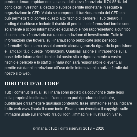
perdere denaro rapidamente a causa della leva finanziaria. Il 74-85 % dei
conti degli investitori al dettaglio subisce perdite monetarie in seguito a
negoziazione in CFD. Valuta se comprendi il funzionamento dei CFD e se
può permetterti di correre questo alto rischio di perdere il Tuo denaro. Il
trading è rischioso e include il rischio di perdite. Le informazioni fornite sono
solamente a scopo informativo ed educativo e non rappresentano alcun tipo
di consulenza finanziaria e/o raccomandazione di investimento. Tutte le
informazioni che troverai su Finaria.it sono pubblicate solo per scopi
informativi. Non diamo assolutamente alcuna garanzia riguardo la precisione
e l’affidabilità di queste informazioni. Qualsiasi azione si intraprende sulla
base delle informazioni fornite dal nostro sito è rigorosamente a vostro
rischio e pericolo e lo staff di Finaria non sarà responsabile di eventuali
perdite e/o danni in relazione all’uso delle informazioni o notizie fornite dal
nostro sito web.
DIRITTO D’AUTORE
Tutti i contenuti testuali su Finaria sono protetti da copyright e dalle leggi
sulla proprietà intellettuale. L’utente non può riprodurre, distribuire,
pubblicare o trasmettere qualsiasi contenuto, frase, immagine senza indicare
il sito web www.finaria.it come fonte. Finaria non rivendica il copyright sulle
immagini usate sul sito web, tra cui loghi, immagini e illustrazioni varie.
© finaria.it Tutti i diritti riservati 2013 – 2026