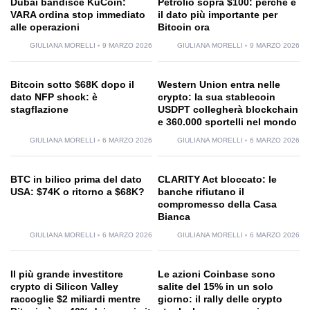
Dubai bandisce KuCoin:
Petrolio sopra $100: perché è
VARA ordina stop immediato
il dato più importante per
alle operazioni
Bitcoin ora
GIULIANA MORELLI
9 MARZO 2026
GIULIANA MORELLI
9 MARZO 2026
Bitcoin sotto $68K dopo il
Western Union entra nelle
dato NFP shock: è
crypto: la sua stablecoin
stagflazione
USDPT collegherà blockchain
e 360.000 sportelli nel mondo
GIULIANA MORELLI
6 MARZO 2026
GIULIANA MORELLI
6 MARZO 2026
BTC in bilico prima del dato
CLARITY Act bloccato: le
USA: $74K o ritorno a $68K?
banche rifiutano il
compromesso della Casa
Bianca
GIULIANA MORELLI
6 MARZO 2026
GIULIANA MORELLI
6 MARZO 2026
Il più grande investitore
Le azioni Coinbase sono
crypto di Silicon Valley
salite del 15% in un solo
raccoglie $2 miliardi mentre
giorno: il rally delle crypto