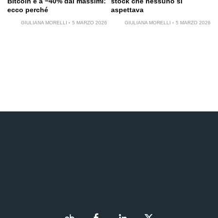
Bitcoin è a −40% dai massimi:
stock che nessuno si
ecco perché
aspettava
GIULIANA MORELLI
5 MARZO 2026
GIULIANA MORELLI
5 MARZO 2026